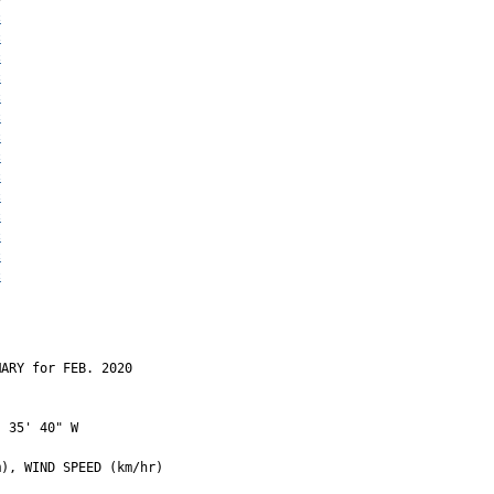
c
c
c
c
c
c
c
c
c
c
c
c
c
c
ARY for FEB. 2020

 35' 40" W

), WIND SPEED (km/hr)
