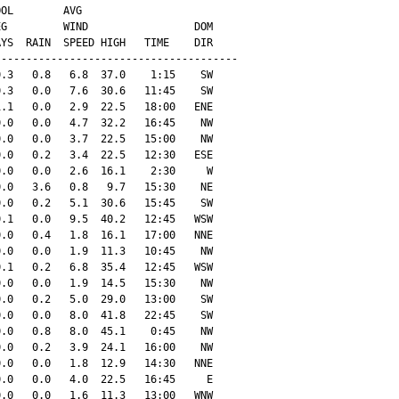
OL        AVG

G         WIND                 DOM

YS  RAIN  SPEED HIGH   TIME    DIR

--------------------------------------

.3   0.8   6.8  37.0    1:15    SW

.3   0.0   7.6  30.6   11:45    SW

.1   0.0   2.9  22.5   18:00   ENE

.0   0.0   4.7  32.2   16:45    NW

.0   0.0   3.7  22.5   15:00    NW

.0   0.2   3.4  22.5   12:30   ESE

.0   0.0   2.6  16.1    2:30     W

.0   3.6   0.8   9.7   15:30    NE

.0   0.2   5.1  30.6   15:45    SW

.1   0.0   9.5  40.2   12:45   WSW

.0   0.4   1.8  16.1   17:00   NNE

.0   0.0   1.9  11.3   10:45    NW

.1   0.2   6.8  35.4   12:45   WSW

.0   0.0   1.9  14.5   15:30    NW

.0   0.2   5.0  29.0   13:00    SW

.0   0.0   8.0  41.8   22:45    SW

.0   0.8   8.0  45.1    0:45    NW

.0   0.2   3.9  24.1   16:00    NW

.0   0.0   1.8  12.9   14:30   NNE

.0   0.0   4.0  22.5   16:45     E

.0   0.0   1.6  11.3   13:00   WNW
