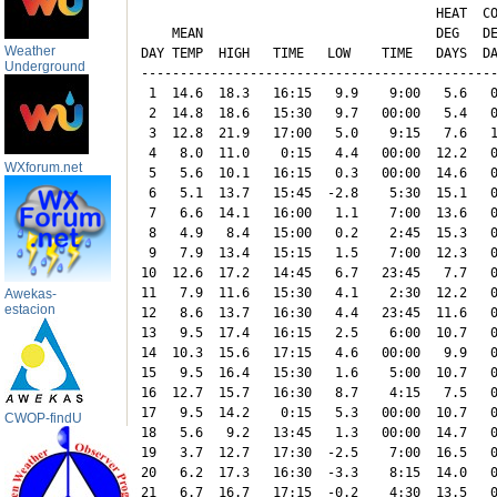
                                      HEAT  CO
    MEAN                              DEG   DE
Weather
DAY TEMP  HIGH   TIME   LOW    TIME   DAYS  DA
Underground
----------------------------------------------
 1  14.6  18.3   16:15   9.9    9:00   5.6   0
 2  14.8  18.6   15:30   9.7   00:00   5.4   0
 3  12.8  21.9   17:00   5.0    9:15   7.6   1
 4   8.0  11.0    0:15   4.4   00:00  12.2   0
WXforum.net
 5   5.6  10.1   16:15   0.3   00:00  14.6   0
 6   5.1  13.7   15:45  -2.8    5:30  15.1   0
 7   6.6  14.1   16:00   1.1    7:00  13.6   0
 8   4.9   8.4   15:00   0.2    2:45  15.3   0
 9   7.9  13.4   15:15   1.5    7:00  12.3   0
10  12.6  17.2   14:45   6.7   23:45   7.7   0
11   7.9  11.6   15:30   4.1    2:30  12.2   0
Awekas-
estacion
12   8.6  13.7   16:30   4.4   23:45  11.6   0
13   9.5  17.4   16:15   2.5    6:00  10.7   0
14  10.3  15.6   17:15   4.6   00:00   9.9   0
15   9.5  16.4   15:30   1.6    5:00  10.7   0
16  12.7  15.7   16:30   8.7    4:15   7.5   0
17   9.5  14.2    0:15   5.3   00:00  10.7   0
CWOP-findU
18   5.6   9.2   13:45   1.3   00:00  14.7   0
19   3.7  12.7   17:30  -2.5    7:00  16.5   0
20   6.2  17.3   16:30  -3.3    8:15  14.0   0
21   6.7  16.7   17:15  -0.2    4:30  13.5   0