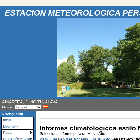
ESTACION METEOROLOGICA PE
ANIARTEA, JUNGITU, ALAVA
Idioma:
Navegación
Inicio
Informes climatologicos estil
Bloomsky
Radar
Selecciona informe para un Mes o Año
Predicción y avisos
2026
:
Ene
Feb
Mar
Abr
May
Jun
Jul
Ago
Sep
Oct
Nov
Di