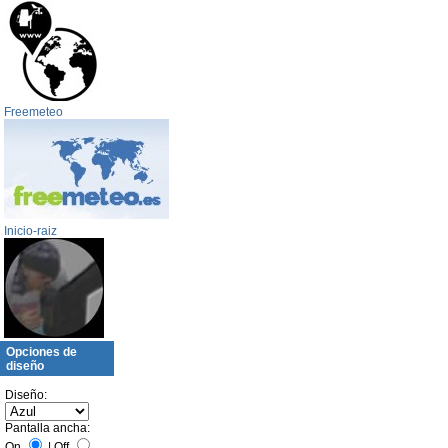
Freemeteo
Inicio-raiz
Opciones de
diseño
Diseño:
Pantalla ancha:
On
|
Off