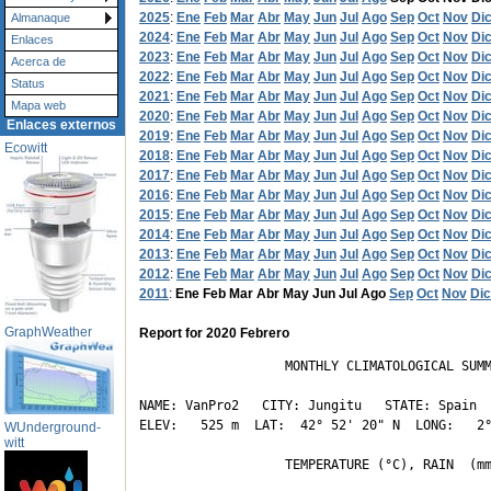
2025
:
Ene
Feb
Mar
Abr
May
Jun
Jul
Ago
Sep
Oct
Nov
Di
Almanaque
2024
:
Ene
Feb
Mar
Abr
May
Jun
Jul
Ago
Sep
Oct
Nov
Di
Enlaces
2023
:
Ene
Feb
Mar
Abr
May
Jun
Jul
Ago
Sep
Oct
Nov
Di
Acerca de
2022
:
Ene
Feb
Mar
Abr
May
Jun
Jul
Ago
Sep
Oct
Nov
Di
Status
2021
:
Ene
Feb
Mar
Abr
May
Jun
Jul
Ago
Sep
Oct
Nov
Di
Mapa web
2020
:
Ene
Feb
Mar
Abr
May
Jun
Jul
Ago
Sep
Oct
Nov
Di
Enlaces externos
2019
:
Ene
Feb
Mar
Abr
May
Jun
Jul
Ago
Sep
Oct
Nov
Di
Ecowitt
2018
:
Ene
Feb
Mar
Abr
May
Jun
Jul
Ago
Sep
Oct
Nov
Di
2017
:
Ene
Feb
Mar
Abr
May
Jun
Jul
Ago
Sep
Oct
Nov
Di
2016
:
Ene
Feb
Mar
Abr
May
Jun
Jul
Ago
Sep
Oct
Nov
Di
2015
:
Ene
Feb
Mar
Abr
May
Jun
Jul
Ago
Sep
Oct
Nov
Di
2014
:
Ene
Feb
Mar
Abr
May
Jun
Jul
Ago
Sep
Oct
Nov
Di
2013
:
Ene
Feb
Mar
Abr
May
Jun
Jul
Ago
Sep
Oct
Nov
Di
2012
:
Ene
Feb
Mar
Abr
May
Jun
Jul
Ago
Sep
Oct
Nov
Di
2011
:
Ene
Feb
Mar
Abr
May
Jun
Jul
Ago
Sep
Oct
Nov
Dic
GraphWeather
Report for 2020 Febrero
                   MONTHLY CLIMATOLOGICAL SUMM
NAME: VanPro2   CITY: Jungitu   STATE: Spain 

ELEV:   525 m  LAT:  42° 52' 20" N  LONG:   2°
WUnderground-
witt
                   TEMPERATURE (°C), RAIN  (mm