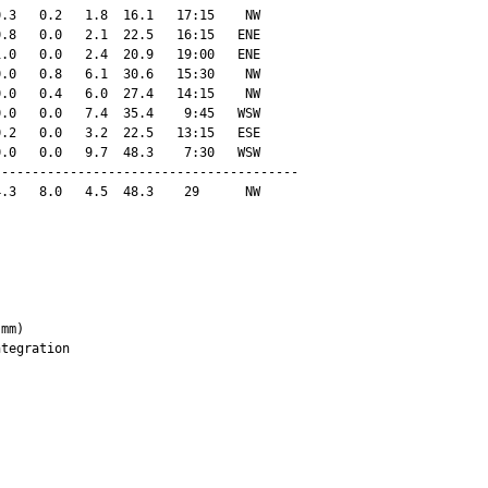
.3   0.2   1.8  16.1   17:15    NW

.8   0.0   2.1  22.5   16:15   ENE

.0   0.0   2.4  20.9   19:00   ENE

.0   0.8   6.1  30.6   15:30    NW

.0   0.4   6.0  27.4   14:15    NW

.0   0.0   7.4  35.4    9:45   WSW

.2   0.0   3.2  22.5   13:15   ESE

.0   0.0   9.7  48.3    7:30   WSW

---------------------------------------

.3   8.0   4.5  48.3    29      NW

mm)
