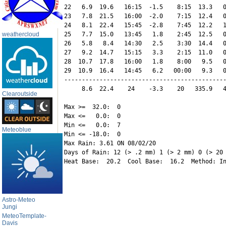
22   6.9  19.6   16:15  -1.5    8:15  13.3   0
23   7.8  21.5   16:00  -2.0    7:15  12.4   0
24   8.1  22.4   15:45  -2.8    7:45  12.2   1
weathercloud
25   7.7  15.0   13:45   1.8    2:45  12.5   0
26   5.8   8.4   14:30   2.5    3:30  14.4   0
27   9.2  14.7   15:15   3.3    2:15  11.0   0
28  10.7  17.8   16:00   1.8    8:00   9.5   0
29  10.9  16.4   14:45   6.2   00:00   9.3   0
----------------------------------------------
     8.6  22.4    24    -3.3    20   335.9   4
Clearoutside
Max >=  32.0:  0

Max <=   0.0:  0

Min <=   0.0:  7

Meteoblue
Min <= -18.0:  0

Max Rain: 3.61 ON 08/02/20

Days of Rain: 12 (> .2 mm) 1 (> 2 mm) 0 (> 20 
Astro-Meteo
Jungi
MeteoTemplate-
Davis