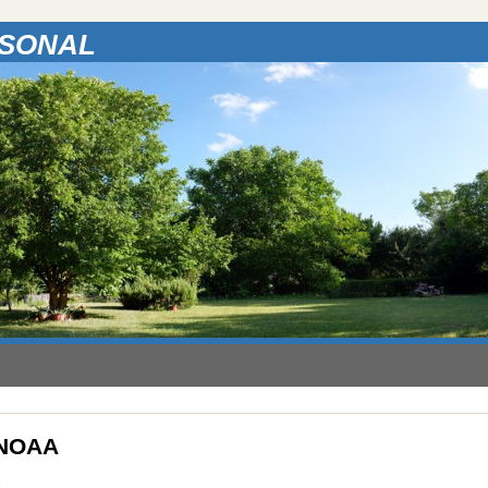
RSONAL
o NOAA
c