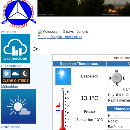
weathercloud
Tiempo Jungitu - meteoblue
>
Actualizac
Resumen / Temperatura
V
Clearoutside
Despejado
Meteoblue
0
Bft
Hoy:
6.4 km/h
13.1°C
Racha mensua
Humedad
Fresco
Humedad:
Sensación:
13°C
Rocío:
Barómetro:
Astro-Meteo