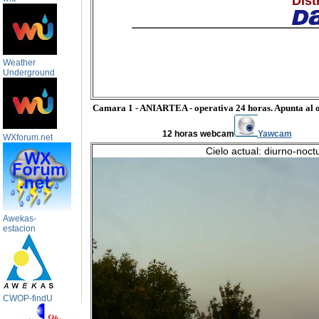
Dist
Weather
Underground
Camara 1 - ANIARTEA - operativa 24 horas. Apunta al o
12 horas webcam
Yawcam
WXforum.net
Cielo actual: diurno-noct
Awekas-
estacion
CWOP-findU