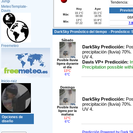
Jungi
Tendencia:
MeteoTemplate-
Hoy
Ayer
Previsi
Davis
19.1°C
33.1°C
Máx:
00:00
16:55
08/
13°C
10.9°C
Mín:
7.9
07:22
06:10
DarkSky Pronóstico del tiempo - Pronóstico:
Sábado
Freemeteo
DarkSky Predicción:
Posi
precipitación (lluvia) 70
UV 4.
Posible lluvia
Davis VP+ Predicción:
I
ligera durante
Precipitation possible with
el día
13°C
6°C
Inicio-raiz
Domingo
DarkSky Predicción:
Posi
precipitación (lluvia) 70
Posible lluvia
UV 4.
ligera por la
mañana
Opciones de
12°C
diseño
6°C
Diseño:
Predicción Powered by Dark S