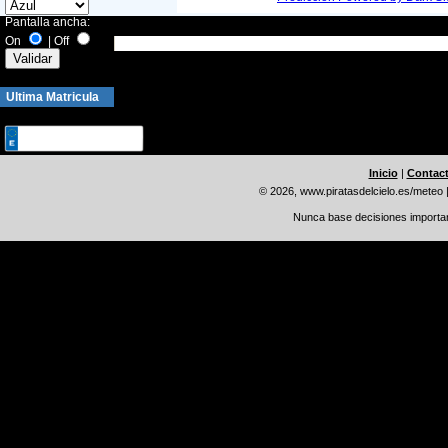
Pantalla ancha:
On
|
Off
Wea
Ultima Matricula
Inicio
|
Contac
© 2026, www.piratasdelcielo.es/meteo
Nunca base decisiones important