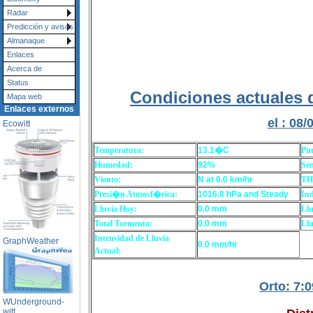
Radar
Predicción y avisos
Almanaque
Enlaces
Acerca de
Status
Condiciones actuales 
Mapa web
Enlaces externos
el : 08/
Ecowitt
Temperatura:
13.1�C
Pu
Humedad:
92%
Sen
Viento:
N at 0.0 km/hr
TH
Presi�n Atmosf�rica:
1016.8 hPa and Steady
Ind
Lluvia Hoy:
0.0 mm
Llu
Total Tormenta:
0.0 mm
Llu
Intensidad de Lluvia
GraphWeather
0.0 mm/hr
Actual:
Orto: 7
WUnderground-
witt