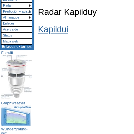
Radar
Radar Kapilduy
Predicción y avisos
Almanaque
Enlaces
Kapildui
Acerca de
Status
Mapa web
Enlaces externos
Ecowitt
GraphWeather
WUnderground-
witt