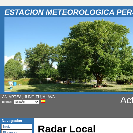
ESTACION METEOROLOGICA PE
ANIARTEA, JUNGITU, ALAVA
Ac
Idioma:
Navegación
Radar Local
Inicio
Bloomsky