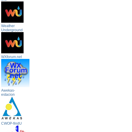
Weather
Underground
WXforum.net
Awekas-
estacion
CWOP-findU