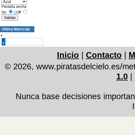
Pantalla ancha:
On
|
Off
Ultima Matricula
Inicio
|
Contacto
|
M
© 2026, www.piratasdelcielo.es/me
1.0
|
Nunca base decisiones important