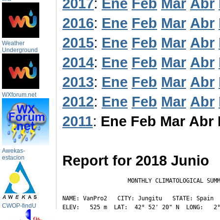
2017
:
Ene
Feb
Mar
Abr
2016
:
Ene
Feb
Mar
Abr
2015
:
Ene
Feb
Mar
Abr
Weather
Underground
2014
:
Ene
Feb
Mar
Abr
2013
:
Ene
Feb
Mar
Abr
WXforum.net
2012
:
Ene
Feb
Mar
Abr
2011
:
Ene
Feb
Mar
Abr
Awekas-
Report for 2018 Junio
estacion
                   MONTHLY CLIMATOLOGICAL SUMM
NAME: VanPro2   CITY: Jungitu   STATE: Spain 

CWOP-findU
ELEV:   525 m  LAT:  42° 52' 20" N  LONG:   2°