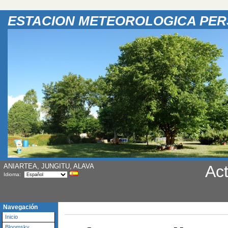
ESTACION METEOROLOGICA PE
ANIARTEA, JUNGITU, ALAVA
Act
Idioma:
Navegación
Inicio
Bloomsky