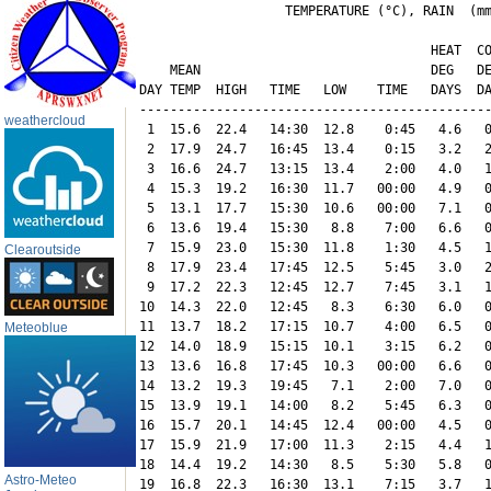
                   TEMPERATURE (°C), RAIN  (mm
                                      HEAT  CO
    MEAN                              DEG   DE
DAY TEMP  HIGH   TIME   LOW    TIME   DAYS  DA
----------------------------------------------
weathercloud
 1  15.6  22.4   14:30  12.8    0:45   4.6   0
 2  17.9  24.7   16:45  13.4    0:15   3.2   2
 3  16.6  24.7   13:15  13.4    2:00   4.0   1
 4  15.3  19.2   16:30  11.7   00:00   4.9   0
 5  13.1  17.7   15:30  10.6   00:00   7.1   0
 6  13.6  19.4   15:30   8.8    7:00   6.6   0
 7  15.9  23.0   15:30  11.8    1:30   4.5   1
Clearoutside
 8  17.9  23.4   17:45  12.5    5:45   3.0   2
 9  17.2  22.3   12:45  12.7    7:45   3.1   1
10  14.3  22.0   12:45   8.3    6:30   6.0   0
11  13.7  18.2   17:15  10.7    4:00   6.5   0
Meteoblue
12  14.0  18.9   15:15  10.1    3:15   6.2   0
13  13.6  16.8   17:45  10.3   00:00   6.6   0
14  13.2  19.3   19:45   7.1    2:00   7.0   0
15  13.9  19.1   14:00   8.2    5:45   6.3   0
16  15.7  20.1   14:45  12.4   00:00   4.5   0
17  15.9  21.9   17:00  11.3    2:15   4.4   1
18  14.4  19.2   14:30   8.5    5:30   5.8   0
Astro-Meteo
19  16.8  22.3   16:30  13.1    7:15   3.7   1