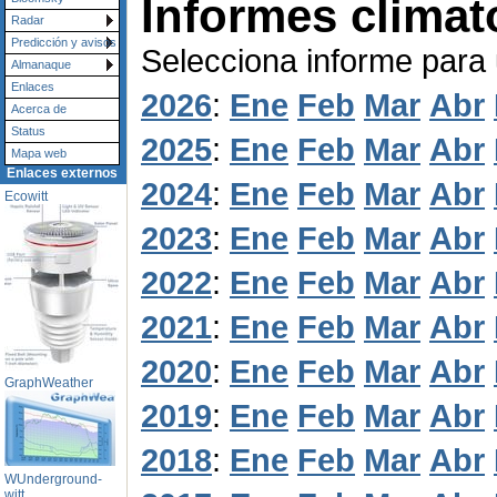
Informes climat
Radar
Predicción y avisos
Selecciona informe para
Almanaque
Enlaces
2026
:
Ene
Feb
Mar
Abr
Acerca de
Status
2025
:
Ene
Feb
Mar
Abr
Mapa web
Enlaces externos
2024
:
Ene
Feb
Mar
Abr
Ecowitt
2023
:
Ene
Feb
Mar
Abr
2022
:
Ene
Feb
Mar
Abr
2021
:
Ene
Feb
Mar
Abr
2020
:
Ene
Feb
Mar
Abr
GraphWeather
2019
:
Ene
Feb
Mar
Abr
2018
:
Ene
Feb
Mar
Abr
WUnderground-
witt