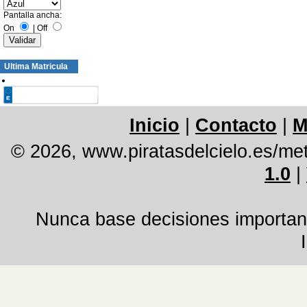
Pantalla ancha:
On
|
Off
Ultima Matricula
Inicio
|
Contacto
|
M
© 2026, www.piratasdelcielo.es/me
1.0
|
Nunca base decisiones important