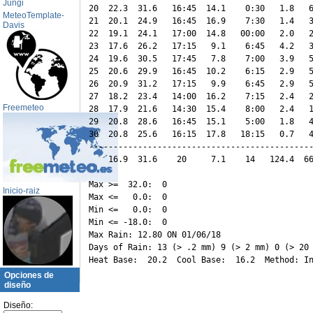
Jungi
20  22.3  31.6   16:45  14.1    0:30   1.8   6
MeteoTemplate-
21  20.1  24.9   16:45  16.9    7:30   1.4   3
Davis
22  19.1  24.1   17:00  14.8   00:00   2.0   2
23  17.6  26.2   17:15   9.1    6:45   4.2   3
24  19.6  30.5   17:45   7.8    7:00   3.9   5
25  20.6  29.9   16:45  10.2    6:15   2.9   5
26  20.9  31.2   17:15   9.9    6:45   2.9   5
27  18.2  23.4   14:00  16.2    7:15   2.4   2
Freemeteo
28  17.9  21.6   14:30  15.4    8:00   2.4   1
29  20.8  28.6   16:45  15.1    5:00   1.8   4
30  20.8  25.6   16:15  17.8   18:15   0.7   4
----------------------------------------------
    16.9  31.6    20     7.1    14   124.4  66
Max >=  32.0:  0

Inicio-raiz
Max <=   0.0:  0

Min <=   0.0:  0

Min <= -18.0:  0

Max Rain: 12.80 ON 01/06/18

Days of Rain: 13 (> .2 mm) 9 (> 2 mm) 0 (> 20 
Opciones de
diseño
Diseño: