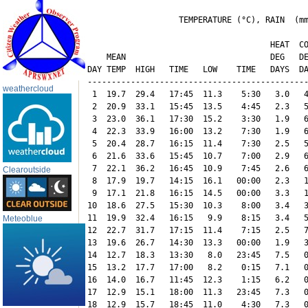
                   TEMPERATURE (°C), RAIN  (mm
                                      HEAT  CO
    MEAN                              DEG   DE
DAY TEMP  HIGH   TIME   LOW    TIME   DAYS  DA
----------------------------------------------
weathercloud
 1  19.7  29.4   17:45  11.3    5:30   3.0   4
 2  20.9  33.1   15:45  13.5    4:45   2.3   5
 3  23.0  36.1   17:30  15.2    3:30   1.9   6
 4  22.3  33.9   16:00  13.2    7:30   1.9   6
 5  20.4  28.7   16:15  11.4    7:30   2.5   5
 6  21.6  33.6   15:45  10.7    7:00   2.9   6
 7  22.1  36.2   16:45  10.9    7:45   2.6   6
Clearoutside
 8  17.9  19.7   14:15  16.1   00:00   2.3   1
 9  17.1  21.8   16:15  14.5   00:00   3.3   1
10  18.6  27.5   15:30  10.3    8:00   3.4   3
11  19.9  32.4   16:15   9.9    8:15   3.4   5
Meteoblue
12  22.7  31.7   17:15  11.4    7:15   2.5   7
13  19.6  26.7   14:30  13.3   00:00   1.9   3
14  12.7  18.3   13:30   8.0   23:45   7.5   0
15  13.2  17.7   17:00   8.2    0:15   7.1   0
16  14.0  16.7   11:45  12.3    1:15   6.2   0
17  12.9  15.1   18:00  11.3   23:45   7.3   0
18  12.9  15.7   18:45  11.0    4:30   7.3   0