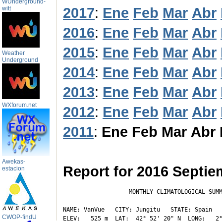
WUnderground-
2017
:
Ene
Feb
Mar
Abr
witt
2016
:
Ene
Feb
Mar
Abr
2015
:
Ene
Feb
Mar
Abr
Weather
Underground
2014
:
Ene
Feb
Mar
Abr
2013
:
Ene
Feb
Mar
Abr
WXforum.net
2012
:
Ene
Feb
Mar
Abr
2011
:
Ene
Feb
Mar
Abr
Awekas-
Report for 2016 Septie
estacion
                   MONTHLY CLIMATOLOGICAL SUMM
NAME: VanVue   CITY: Jungitu   STATE: Spain 

CWOP-findU
ELEV:   525 m  LAT:  42° 52' 20" N  LONG:   2°