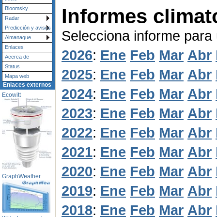
Informes climat
Bloomsky
Radar
Predicción y avisos
Selecciona informe para
Almanaque
Enlaces
2026
:
Ene
Feb
Mar
Abr
Acerca de
Status
2025
:
Ene
Feb
Mar
Abr
Mapa web
Enlaces externos
2024
:
Ene
Feb
Mar
Abr
Ecowitt
2023
:
Ene
Feb
Mar
Abr
2022
:
Ene
Feb
Mar
Abr
2021
:
Ene
Feb
Mar
Abr
2020
:
Ene
Feb
Mar
Abr
GraphWeather
2019
:
Ene
Feb
Mar
Abr
2018
:
Ene
Feb
Mar
Abr