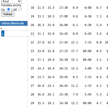
Pantalla ancha:
18  11.5  15.3   17:30   8.9    6:00   8.7   0
On
|
Off
19  13.1  18.3   17:00   9.6    6:30   7.2   0
Ultima Matricula
20  16.3  25.8   16:00   6.2    6:30   5.4   3
21  21.1  32.9   14:45   8.9    6:45   3.4   6
22  27.0  32.3   17:45  22.1    7:15   0.0  10
23  23.0  31.8   17:15  17.7   00:00   0.5   6
24  17.1  19.4   16:30  15.1   00:00   3.1   1
25  14.3  16.4   16:15  13.3    3:00   5.9   0
26  13.7  16.9   19:45   9.5    7:15   6.5   0
27  16.6  23.1   16:45  11.2    1:15   4.1   2
28  16.0  26.1   15:30   7.9    5:45   5.3   2
29  15.5  19.1   14:30  12.2   00:00   4.7   0