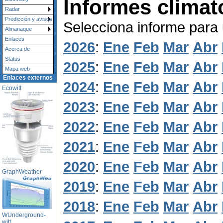
Informes climat
Radar
Predicción y avisos
Selecciona informe para
Almanaque
Enlaces
2026
:
Ene
Feb
Mar
Abr
Acerca de
Status
2025
:
Ene
Feb
Mar
Abr
Mapa web
Enlaces externos
2024
:
Ene
Feb
Mar
Abr
Ecowitt
2023
:
Ene
Feb
Mar
Abr
2022
:
Ene
Feb
Mar
Abr
2021
:
Ene
Feb
Mar
Abr
2020
:
Ene
Feb
Mar
Abr
GraphWeather
2019
:
Ene
Feb
Mar
Abr
2018
:
Ene
Feb
Mar
Abr
WUnderground-
witt