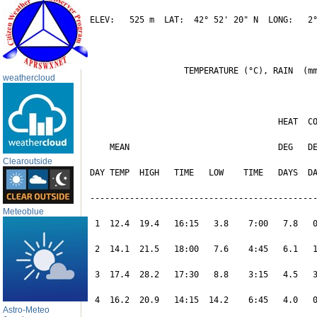
ELEV:   525 m  LAT:  42° 52' 20" N  LONG:   2°
                   TEMPERATURE (°C), RAIN  (mm
weathercloud
                                      HEAT  CO
    MEAN                              DEG   DE
Clearoutside
DAY TEMP  HIGH   TIME   LOW    TIME   DAYS  DA
----------------------------------------------
Meteoblue
 1  12.4  19.4   16:15   3.8    7:00   7.8   0
 2  14.1  21.5   18:00   7.6    4:45   6.1   1
 3  17.4  28.2   17:30   8.8    3:15   4.5   3
 4  16.2  20.9   14:15  14.2    6:45   4.0   0
Astro-Meteo