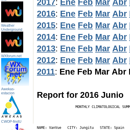
2017
:
Ene
Feb
Mar
Abr
2016
:
Ene
Feb
Mar
Abr
2015
:
Ene
Feb
Mar
Abr
Weather
Underground
2014
:
Ene
Feb
Mar
Abr
2013
:
Ene
Feb
Mar
Abr
WXforum.net
2012
:
Ene
Feb
Mar
Abr
2011
:
Ene
Feb
Mar
Abr
Awekas-
Report for 2016 Junio
estacion
                   MONTHLY CLIMATOLOGICAL SUMM
CWOP-findU
NAME: VanVue   CITY: Jungitu   STATE: Spain 
