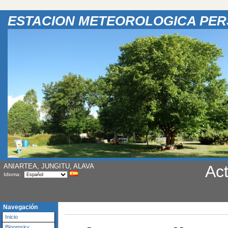
ESTACION METEOROLOGICA PE
ANIARTEA, JUNGITU, ALAVA
Act
Idioma:
Navegación
Inicio
Bloomsky