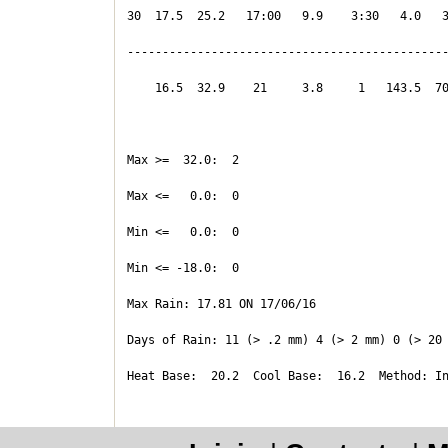
30  17.5  25.2   17:00   9.9    3:30   4.0   3
----------------------------------------------
    16.5  32.9    21     3.8     1   143.5  70
Max >=  32.0:  2

Max <=   0.0:  0

Min <=   0.0:  0

Min <= -18.0:  0

Max Rain: 17.81 ON 17/06/16

Days of Rain: 11 (> .2 mm) 4 (> 2 mm) 0 (> 20 
Heat Base:  20.2  Cool Base:  16.2  Method: In