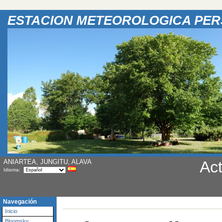
ESTACION METEOROLOGICA PE
ANIARTEA, JUNGITU, ALAVA
Act
Idioma:
Navegación
Inicio
Bloomsky