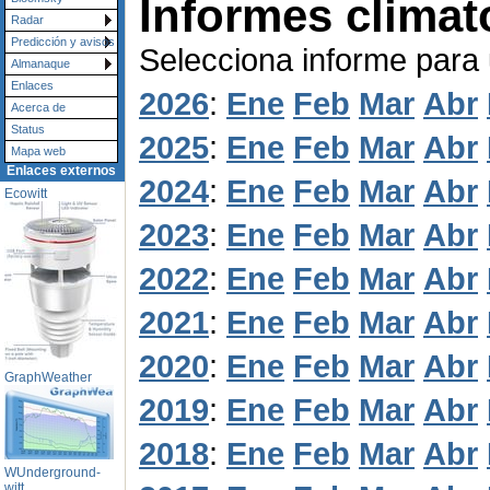
Informes climat
Radar
Predicción y avisos
Selecciona informe para
Almanaque
Enlaces
2026
:
Ene
Feb
Mar
Abr
Acerca de
Status
2025
:
Ene
Feb
Mar
Abr
Mapa web
Enlaces externos
2024
:
Ene
Feb
Mar
Abr
Ecowitt
2023
:
Ene
Feb
Mar
Abr
2022
:
Ene
Feb
Mar
Abr
2021
:
Ene
Feb
Mar
Abr
2020
:
Ene
Feb
Mar
Abr
GraphWeather
2019
:
Ene
Feb
Mar
Abr
2018
:
Ene
Feb
Mar
Abr
WUnderground-
witt