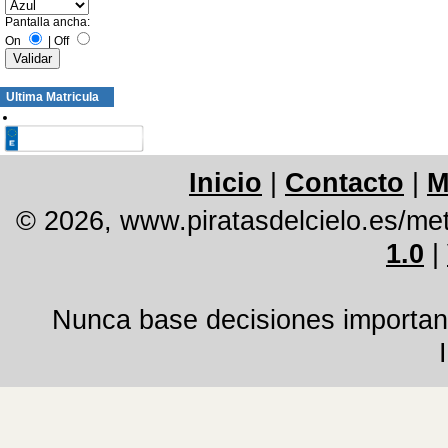
Pantalla ancha:
On
|
Off
Ultima Matricula
Inicio
|
Contacto
|
M
© 2026, www.piratasdelcielo.es/me
1.0
|
Nunca base decisiones important