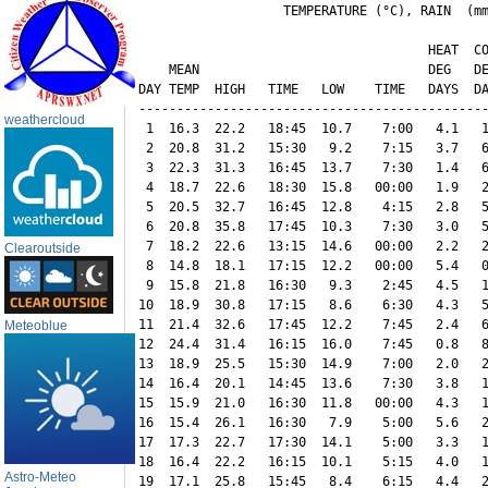
                   TEMPERATURE (°C), RAIN  (mm
                                      HEAT  CO
    MEAN                              DEG   DE
DAY TEMP  HIGH   TIME   LOW    TIME   DAYS  DA
----------------------------------------------
weathercloud
 1  16.3  22.2   18:45  10.7    7:00   4.1   1
 2  20.8  31.2   15:30   9.2    7:15   3.7   6
 3  22.3  31.3   16:45  13.7    7:30   1.4   6
 4  18.7  22.6   18:30  15.8   00:00   1.9   2
 5  20.5  32.7   16:45  12.8    4:15   2.8   5
 6  20.8  35.8   17:45  10.3    7:30   3.0   5
 7  18.2  22.6   13:15  14.6   00:00   2.2   2
Clearoutside
 8  14.8  18.1   17:15  12.2   00:00   5.4   0
 9  15.8  21.8   16:30   9.3    2:45   4.5   1
10  18.9  30.8   17:15   8.6    6:30   4.3   5
11  21.4  32.6   17:45  12.2    7:45   2.4   6
Meteoblue
12  24.4  31.4   16:15  16.0    7:45   0.8   8
13  18.9  25.5   15:30  14.9    7:00   2.0   2
14  16.4  20.1   14:45  13.6    7:30   3.8   1
15  15.9  21.0   16:30  11.8   00:00   4.3   1
16  15.4  26.1   16:30   7.9    5:00   5.6   2
17  17.3  22.7   17:30  14.1    5:00   3.3   1
18  16.4  22.2   16:15  10.1    5:15   4.0   1
Astro-Meteo
19  17.1  25.8   15:45   8.4    6:15   4.4   2