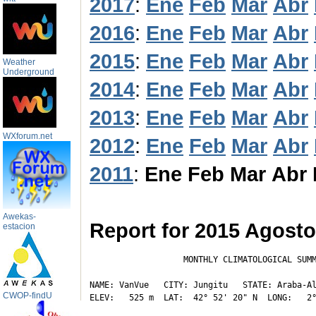
2017
:
Ene
Feb
Mar
Abr
2016
:
Ene
Feb
Mar
Abr
2015
:
Ene
Feb
Mar
Abr
Weather
Underground
2014
:
Ene
Feb
Mar
Abr
2013
:
Ene
Feb
Mar
Abr
WXforum.net
2012
:
Ene
Feb
Mar
Abr
2011
:
Ene
Feb
Mar
Abr
Awekas-
Report for 2015 Agosto
estacion
                   MONTHLY CLIMATOLOGICAL SUMM
NAME: VanVue   CITY: Jungitu   STATE: Araba-Al
CWOP-findU
ELEV:   525 m  LAT:  42° 52' 20" N  LONG:   2°