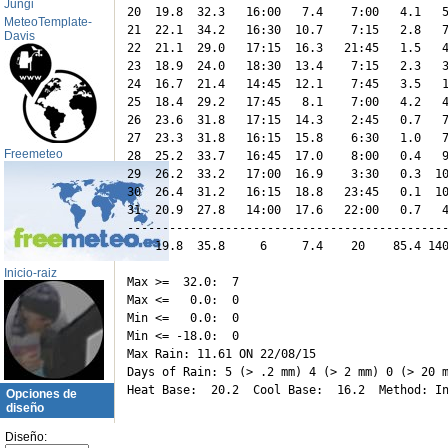
Jungi
20  19.8  32.3   16:00   7.4    7:00   4.1   5
MeteoTemplate-
21  22.1  34.2   16:30  10.7    7:15   2.8   7
Davis
22  21.1  29.0   17:15  16.3   21:45   1.5   4
23  18.9  24.0   18:30  13.4    7:15   2.3   3
24  16.7  21.4   14:45  12.1    7:45   3.5   1
25  18.4  29.2   17:45   8.1    7:00   4.2   4
26  23.6  31.8   17:15  14.3    2:45   0.7   7
27  23.3  31.8   16:15  15.8    6:30   1.0   7
Freemeteo
28  25.2  33.7   16:45  17.0    8:00   0.4   9
29  26.2  33.2   17:00  16.9    3:30   0.3  10
30  26.4  31.2   16:15  18.8   23:45   0.1  10
31  20.9  27.8   14:00  17.6   22:00   0.7   4
----------------------------------------------
    19.8  35.8     6     7.4    20    85.4 140
Inicio-raiz
Max >=  32.0:  7

Max <=   0.0:  0

Min <=   0.0:  0

Min <= -18.0:  0

Max Rain: 11.61 ON 22/08/15

Days of Rain: 5 (> .2 mm) 4 (> 2 mm) 0 (> 20 m
Opciones de
diseño
Diseño: