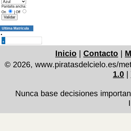
Pantalla ancha:
On
|
Off
Ultima Matricula
Inicio
|
Contacto
|
M
© 2026, www.piratasdelcielo.es/me
1.0
|
Nunca base decisiones important