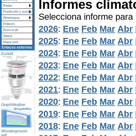
Informes climat
Radar
Predicción y avisos
Selecciona informe para
Almanaque
Enlaces
2026
:
Ene
Feb
Mar
Abr
Acerca de
Status
2025
:
Ene
Feb
Mar
Abr
Mapa web
Enlaces externos
2024
:
Ene
Feb
Mar
Abr
Ecowitt
2023
:
Ene
Feb
Mar
Abr
2022
:
Ene
Feb
Mar
Abr
2021
:
Ene
Feb
Mar
Abr
2020
:
Ene
Feb
Mar
Abr
GraphWeather
2019
:
Ene
Feb
Mar
Abr
2018
:
Ene
Feb
Mar
Abr
WUnderground-
witt