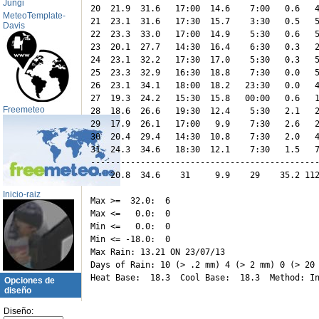
Jungi
20  21.9  31.6   17:00  14.6    7:00   0.6   4
MeteoTemplate-
21  23.1  31.6   17:30  15.7    3:30   0.5   5
Davis
22  23.3  33.0   17:00  14.9    5:30   0.6   5
23  20.1  27.7   14:30  16.4    6:30   0.3   2
24  23.1  32.2   17:30  17.0    5:30   0.3   5
25  23.3  32.9   16:30  18.8    7:30   0.0   5
26  23.1  34.1   18:00  18.2   23:30   0.0   4
27  19.3  24.2   15:30  15.8   00:00   0.6   1
Freemeteo
28  18.6  26.6   19:30  12.4    5:30   2.1   2
29  17.9  26.1   17:00   9.9    7:30   2.6   2
30  20.4  29.4   14:30  10.8    7:30   2.0   4
31  24.3  34.6   18:30  12.1    7:30   1.5   7
----------------------------------------------
    20.8  34.6    31     9.9    29    35.2 112
Inicio-raiz
Max >=  32.0:  6

Max <=   0.0:  0

Min <=   0.0:  0

Min <= -18.0:  0

Max Rain: 13.21 ON 23/07/13

Days of Rain: 10 (> .2 mm) 4 (> 2 mm) 0 (> 20 
Opciones de
diseño
Diseño: