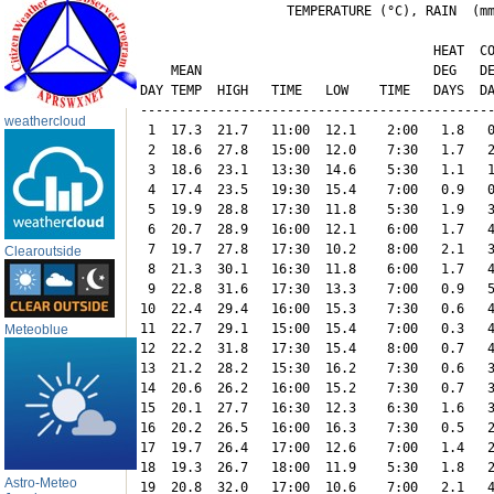
                   TEMPERATURE (°C), RAIN  (mm
                                      HEAT  CO
    MEAN                              DEG   DE
DAY TEMP  HIGH   TIME   LOW    TIME   DAYS  DA
----------------------------------------------
weathercloud
 1  17.3  21.7   11:00  12.1    2:00   1.8   0
 2  18.6  27.8   15:00  12.0    7:30   1.7   2
 3  18.6  23.1   13:30  14.6    5:30   1.1   1
 4  17.4  23.5   19:30  15.4    7:00   0.9   0
 5  19.9  28.8   17:30  11.8    5:30   1.9   3
 6  20.7  28.9   16:00  12.1    6:00   1.7   4
 7  19.7  27.8   17:30  10.2    8:00   2.1   3
Clearoutside
 8  21.3  30.1   16:30  11.8    6:00   1.7   4
 9  22.8  31.6   17:30  13.3    7:00   0.9   5
10  22.4  29.4   16:00  15.3    7:30   0.6   4
11  22.7  29.1   15:00  15.4    7:00   0.3   4
Meteoblue
12  22.2  31.8   17:30  15.4    8:00   0.7   4
13  21.2  28.2   15:30  16.2    7:30   0.6   3
14  20.6  26.2   16:00  15.2    7:30   0.7   3
15  20.1  27.7   16:30  12.3    6:30   1.6   3
16  20.2  26.5   16:00  16.3    7:30   0.5   2
17  19.7  26.4   17:00  12.6    7:00   1.4   2
18  19.3  26.7   18:00  11.9    5:30   1.8   2
Astro-Meteo
19  20.8  32.0   17:00  10.6    7:00   2.1   4