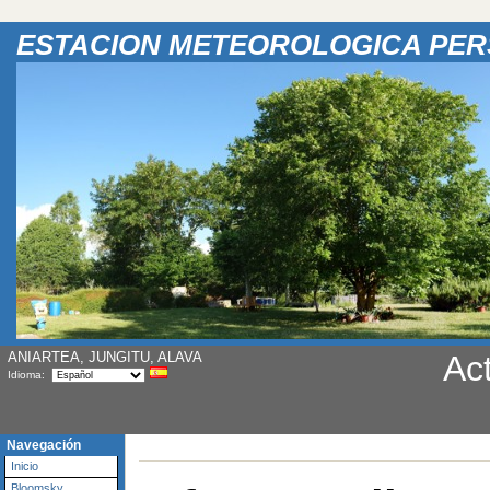
ESTACION METEOROLOGICA PE
ANIARTEA, JUNGITU, ALAVA
Ac
Idioma:
Navegación
Inicio
Bloomsky