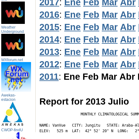
2017
:
Ene
Feb
Mar
Abr
2016
:
Ene
Feb
Mar
Abr
2015
:
Ene
Feb
Mar
Abr
Weather
Underground
2014
:
Ene
Feb
Mar
Abr
2013
:
Ene
Feb
Mar
Abr
WXforum.net
2012
:
Ene
Feb
Mar
Abr
2011
:
Ene
Feb
Mar
Abr
Awekas-
Report for 2013 Julio
estacion
                   MONTHLY CLIMATOLOGICAL SUMM
NAME: VanVue   CITY: Jungitu   STATE: Araba-Al
CWOP-findU
ELEV:   525 m  LAT:  42° 52' 20" N  LONG:   2°