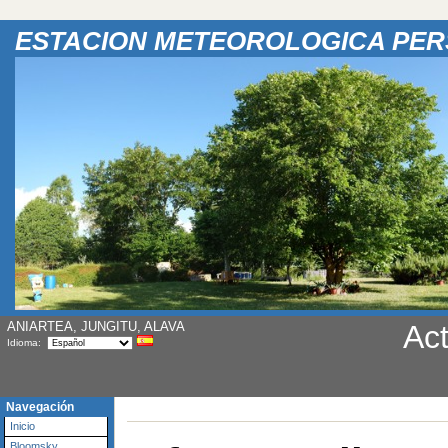
ESTACION METEOROLOGICA PE
ANIARTEA, JUNGITU, ALAVA
Act
Idioma:
Navegación
Inicio
Bloomsky