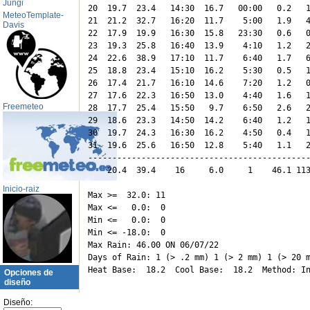
Jungi
20  19.7  23.4   14:30  16.7   00:00   0.2   1
MeteoTemplate-
21  21.2  32.7   16:20  11.7    5:00   1.9   4
Davis
22  17.9  19.9   16:30  15.8   23:30   0.6   0
23  19.3  25.8   16:40  13.9    4:10   1.2   2
24  22.6  38.9   17:10  11.7    6:40   1.7   6
25  18.8  23.4   15:10  16.2    5:30   0.5   1
26  17.4  21.7   16:10  14.6    7:20   1.2   0
27  17.6  22.3   16:50  13.0    4:40   1.6   1
Freemeteo
28  17.7  25.4   15:50   9.7    6:50   2.6   2
29  18.6  23.3   14:50  14.2    6:40   1.2   1
30  19.7  24.3   16:30  16.2    4:50   0.4   1
31  19.6  25.6   16:50  12.8    5:40   1.1   2
----------------------------------------------
    20.4  39.4    16     6.0     1    46.1 113
Inicio-raiz
Max >=  32.0: 11

Max <=   0.0:  0

Min <=   0.0:  0

Min <= -18.0:  0

Max Rain: 46.00 ON 06/07/22

Days of Rain: 1 (> .2 mm) 1 (> 2 mm) 1 (> 20 m
Opciones de
diseño
Diseño: