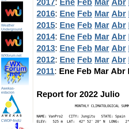
2017
:
Ene
Feb
Mar
Abr
2016
:
Ene
Feb
Mar
Abr
2015
:
Ene
Feb
Mar
Abr
Weather
Underground
2014
:
Ene
Feb
Mar
Abr
2013
:
Ene
Feb
Mar
Abr
WXforum.net
2012
:
Ene
Feb
Mar
Abr
2011
:
Ene
Feb
Mar
Abr
Awekas-
Report for 2022 Julio
estacion
                   MONTHLY CLIMATOLOGICAL SUMM
NAME: VanPro2   CITY: Jungitu   STATE: Spain 

CWOP-findU
ELEV:   525 m  LAT:  42° 52' 20" N  LONG:   2°