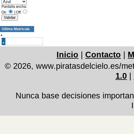
Pantalla ancha:
On
|
Off
Ultima Matricula
Inicio
|
Contacto
|
M
© 2026, www.piratasdelcielo.es/me
1.0
|
Nunca base decisiones important