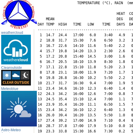
                   TEMPERATURE (°C), RAIN  (mm
                                      HEAT  CO
    MEAN                              DEG   DE
DAY TEMP  HIGH   TIME   LOW    TIME   DAYS  DA
----------------------------------------------
weathercloud
 1  14.7  24.4   17:00   6.0    3:40   4.9   1
 2  18.8  31.7   15:30   7.6    6:50   3.2   3
 3  16.7  22.6   14:10  11.6    5:40   2.2   0
 4  15.7  19.8   14:20  13.3    2:30   2.6   0
 5  17.2  20.8   15:40  14.5    3:00   1.6   0
 6  16.7  20.5   18:10  13.9    8:30   1.8   0
 7  17.1  22.8   15:10  11.8    5:20   2.3   1
Clearoutside
 8  17.8  23.1   18:00  11.9    7:20   1.7   1
 9  19.8  28.8   16:30  10.2    5:50   2.2   3
10  21.7  31.7   16:30   9.4    7:00   1.9   5
11  23.4  34.6   16:10  12.3    6:40   1.4   6
Meteoblue
12  24.3  34.2   16:00  12.6    7:00   0.8   7
13  24.5  35.4   15:10  12.4    7:00   1.1   7
14  23.9  35.4   16:20  11.1    6:50   1.5   7
15  23.4  34.2   16:10  12.2    6:40   1.3   6
16  26.0  39.4   16:20  13.5    5:50   1.0   8
17  27.4  39.2   17:00  14.9    7:10   0.4   9
18  28.7  37.8   17:00  17.9    5:10   0.0  10
Astro-Meteo
19  23.3  33.8   15:30  16.6    7:30   0.2   5