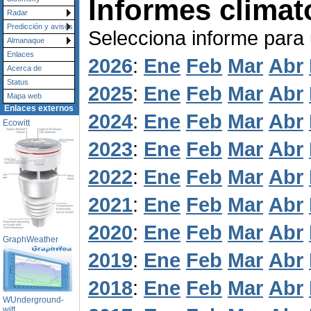
Informes climat
Radar
Predicción y avisos
Selecciona informe para
Almanaque
Enlaces
2026
:
Ene
Feb
Mar
Abr
Acerca de
Status
2025
:
Ene
Feb
Mar
Abr
Mapa web
Enlaces externos
2024
:
Ene
Feb
Mar
Abr
Ecowitt
2023
:
Ene
Feb
Mar
Abr
2022
:
Ene
Feb
Mar
Abr
2021
:
Ene
Feb
Mar
Abr
2020
:
Ene
Feb
Mar
Abr
GraphWeather
2019
:
Ene
Feb
Mar
Abr
2018
:
Ene
Feb
Mar
Abr
WUnderground-
witt