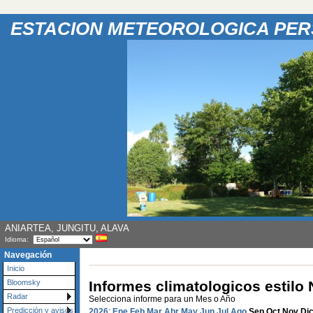
ESTACION METEOROLOGICA PE
ANIARTEA, JUNGITU, ALAVA
Idioma:
Navegación
Inicio
Informes climatologicos estil
Bloomsky
Radar
Selecciona informe para un Mes o Año
Predicción y avisos
2026
:
Ene
Feb
Mar
Abr
May
Jun
Jul
Ago
Sep
Oct
Nov
Di