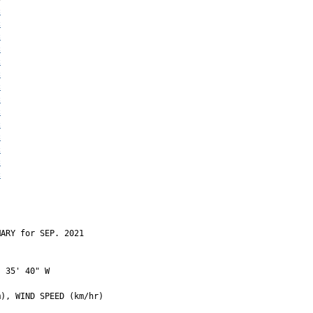
c
c
c
c
c
c
c
c
c
c
c
c
c
c
ARY for SEP. 2021

 35' 40" W

), WIND SPEED (km/hr)
