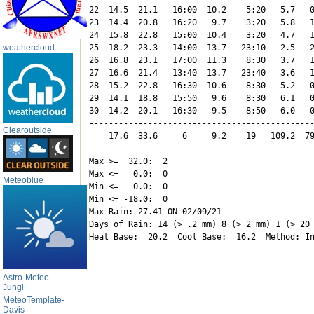
22  14.5  21.1   16:00  10.2    5:20   5.7   0
23  14.4  20.8   16:20   9.7    3:20   5.8   1
24  15.8  22.8   15:00  10.4    3:20   4.7   1
weathercloud
25  18.2  23.3   14:00  13.7   23:10   2.5   2
26  16.8  23.1   17:00  11.3    8:30   3.7   1
27  16.6  21.4   13:40  13.7   23:40   3.6   1
28  15.2  22.8   16:30  10.6    8:30   5.2   0
29  14.1  18.8   15:50   9.6    8:30   6.1   0
30  14.2  20.1   16:30   9.5    8:50   6.0   0
----------------------------------------------
Clearoutside
    17.6  33.6     6     9.2    19   109.2  79
Max >=  32.0:  2

Max <=   0.0:  0

Meteoblue
Min <=   0.0:  0

Min <= -18.0:  0

Max Rain: 27.41 ON 02/09/21

Days of Rain: 14 (> .2 mm) 8 (> 2 mm) 1 (> 20 
Astro-Meteo
Jungi
MeteoTemplate-
Davis