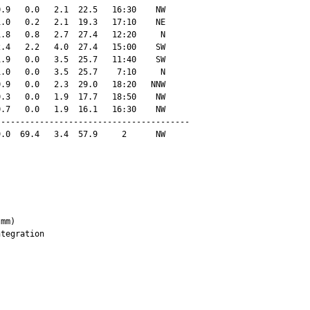
.9   0.0   2.1  22.5   16:30    NW

.0   0.2   2.1  19.3   17:10    NE

.8   0.8   2.7  27.4   12:20     N

.4   2.2   4.0  27.4   15:00    SW

.9   0.0   3.5  25.7   11:40    SW

.0   0.0   3.5  25.7    7:10     N

.9   0.0   2.3  29.0   18:20   NNW

.3   0.0   1.9  17.7   18:50    NW

.7   0.0   1.9  16.1   16:30    NW

---------------------------------------

.0  69.4   3.4  57.9     2      NW

mm)
