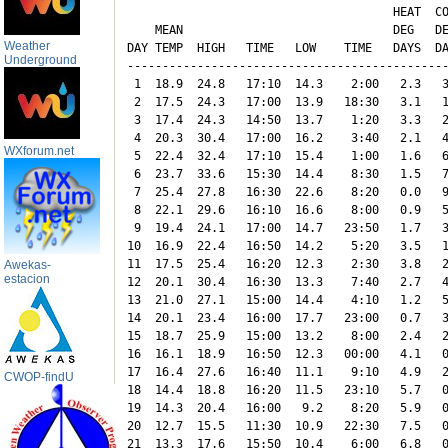
                                      HEAT  CO
    MEAN                              DEG   DE
Weather
DAY TEMP  HIGH   TIME   LOW    TIME   DAYS  DA
Underground
----------------------------------------------
 1  18.9  24.8   17:10  14.3    2:00   2.3   3
 2  17.5  24.3   17:00  13.9   18:30   3.1   1
 3  17.4  24.3   14:50  13.7    1:20   3.3   2
 4  20.3  30.4   17:00  16.2    3:40   2.1   4
WXforum.net
 5  22.4  32.4   17:10  15.4    1:00   1.6   6
 6  23.7  33.6   15:30  14.4    8:30   1.5   7
 7  25.4  27.8   16:30  22.6    8:20   0.0   9
 8  22.1  29.6   16:10  16.6    8:00   0.9   5
 9  19.4  24.1   17:00  14.7   23:50   1.7   3
10  16.9  22.4   16:50  14.2    5:20   3.5   1
11  17.5  25.4   16:20  12.3    2:30   3.8   2
Awekas-
estacion
12  20.1  30.4   16:30  13.3    7:40   2.7   4
13  21.0  27.1   15:00  14.4    4:10   1.2   5
14  20.1  23.4   16:00  17.7   23:00   0.7   3
15  18.7  25.9   15:00  13.2    8:00   2.4   2
16  16.1  18.9   16:50  12.3   00:00   4.1   0
17  16.4  27.6   16:40  11.1    9:10   4.9   2
CWOP-findU
18  14.4  18.8   16:20  11.5   23:10   5.7   0
19  14.3  20.4   16:00   9.2    8:20   5.9   0
20  12.7  15.5   11:30  10.9   22:30   7.5   0
21  13.3  17.6   15:50  10.4    6:00   6.8   0