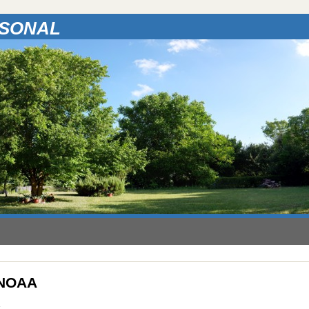
RSONAL
o NOAA
c