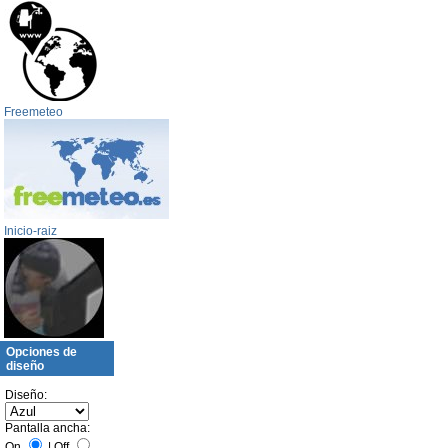
Freemeteo
Inicio-raiz
Opciones de
diseño
Diseño:
Pantalla ancha:
On
|
Off