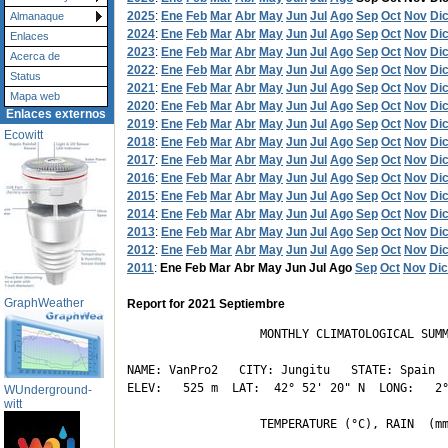
2025
:
Ene
Feb
Mar
Abr
May
Jun
Jul
Ago
Sep
Oct
Nov
Di
Almanaque
2024
:
Ene
Feb
Mar
Abr
May
Jun
Jul
Ago
Sep
Oct
Nov
Di
Enlaces
2023
:
Ene
Feb
Mar
Abr
May
Jun
Jul
Ago
Sep
Oct
Nov
Di
Acerca de
2022
:
Ene
Feb
Mar
Abr
May
Jun
Jul
Ago
Sep
Oct
Nov
Di
Status
2021
:
Ene
Feb
Mar
Abr
May
Jun
Jul
Ago
Sep
Oct
Nov
Di
Mapa web
2020
:
Ene
Feb
Mar
Abr
May
Jun
Jul
Ago
Sep
Oct
Nov
Di
Enlaces externos
2019
:
Ene
Feb
Mar
Abr
May
Jun
Jul
Ago
Sep
Oct
Nov
Di
Ecowitt
2018
:
Ene
Feb
Mar
Abr
May
Jun
Jul
Ago
Sep
Oct
Nov
Di
2017
:
Ene
Feb
Mar
Abr
May
Jun
Jul
Ago
Sep
Oct
Nov
Di
2016
:
Ene
Feb
Mar
Abr
May
Jun
Jul
Ago
Sep
Oct
Nov
Di
2015
:
Ene
Feb
Mar
Abr
May
Jun
Jul
Ago
Sep
Oct
Nov
Di
2014
:
Ene
Feb
Mar
Abr
May
Jun
Jul
Ago
Sep
Oct
Nov
Di
2013
:
Ene
Feb
Mar
Abr
May
Jun
Jul
Ago
Sep
Oct
Nov
Di
2012
:
Ene
Feb
Mar
Abr
May
Jun
Jul
Ago
Sep
Oct
Nov
Di
2011
:
Ene
Feb
Mar
Abr
May
Jun
Jul
Ago
Sep
Oct
Nov
Dic
GraphWeather
Report for 2021 Septiembre
                   MONTHLY CLIMATOLOGICAL SUMM
NAME: VanPro2   CITY: Jungitu   STATE: Spain 

ELEV:   525 m  LAT:  42° 52' 20" N  LONG:   2°
WUnderground-
witt
                   TEMPERATURE (°C), RAIN  (mm