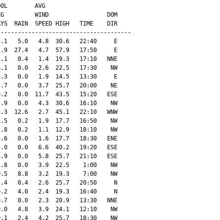
OL        AVG

G         WIND                 DOM

YS  RAIN  SPEED HIGH   TIME    DIR

--------------------------------------

.1   5.0   4.8  30.6   22:40     E

.9  27.4   4.7  57.9   17:50     E

.1   0.4   1.4  19.3   17:10   NNE

.1   0.0   2.6  22.5   17:30    NW

.3   0.0   1.9  14.5   13:30     E

.7   0.0   3.7  25.7   20:00    NE

.2   0.0  11.7  43.5   15:20   ESE

.9   0.0   4.3  30.6   16:10    NW

.3  12.6   2.7  45.1   22:10   WNW

.5   0.2   1.9  17.7   16:50    NW

.8   0.2   1.1  12.9   18:10    NW

.6   0.0   1.6  17.7   18:30   ENE

.0   0.0   6.6  40.2   19:20   ESE

.9   0.0   5.8  25.7   21:10   ESE

.8   0.0   3.9  22.5    1:00    NW

.5   8.8   3.2  19.3    7:00    NW

.4   0.4   2.6  25.7   20:50     N

.2   4.0   2.4  19.3   16:40     N

.7   0.0   2.3  20.9   13:30   NNE

.0   4.8   3.9  24.1   12:10    NW

.1   2.4   4.2  25.7   18:30    NW
