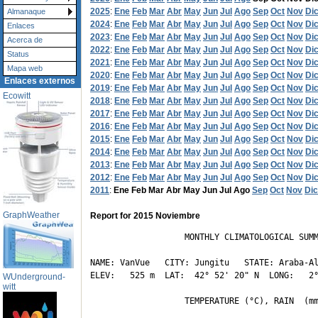
2025
:
Ene
Feb
Mar
Abr
May
Jun
Jul
Ago
Sep
Oct
Nov
Di
Almanaque
2024
:
Ene
Feb
Mar
Abr
May
Jun
Jul
Ago
Sep
Oct
Nov
Di
Enlaces
2023
:
Ene
Feb
Mar
Abr
May
Jun
Jul
Ago
Sep
Oct
Nov
Di
Acerca de
2022
:
Ene
Feb
Mar
Abr
May
Jun
Jul
Ago
Sep
Oct
Nov
Di
Status
2021
:
Ene
Feb
Mar
Abr
May
Jun
Jul
Ago
Sep
Oct
Nov
Di
Mapa web
2020
:
Ene
Feb
Mar
Abr
May
Jun
Jul
Ago
Sep
Oct
Nov
Di
Enlaces externos
2019
:
Ene
Feb
Mar
Abr
May
Jun
Jul
Ago
Sep
Oct
Nov
Di
Ecowitt
2018
:
Ene
Feb
Mar
Abr
May
Jun
Jul
Ago
Sep
Oct
Nov
Di
2017
:
Ene
Feb
Mar
Abr
May
Jun
Jul
Ago
Sep
Oct
Nov
Di
2016
:
Ene
Feb
Mar
Abr
May
Jun
Jul
Ago
Sep
Oct
Nov
Di
2015
:
Ene
Feb
Mar
Abr
May
Jun
Jul
Ago
Sep
Oct
Nov
Di
2014
:
Ene
Feb
Mar
Abr
May
Jun
Jul
Ago
Sep
Oct
Nov
Di
2013
:
Ene
Feb
Mar
Abr
May
Jun
Jul
Ago
Sep
Oct
Nov
Di
2012
:
Ene
Feb
Mar
Abr
May
Jun
Jul
Ago
Sep
Oct
Nov
Di
2011
:
Ene
Feb
Mar
Abr
May
Jun
Jul
Ago
Sep
Oct
Nov
Dic
GraphWeather
Report for 2015 Noviembre
                   MONTHLY CLIMATOLOGICAL SUMM
NAME: VanVue   CITY: Jungitu   STATE: Araba-Al
ELEV:   525 m  LAT:  42° 52' 20" N  LONG:   2°
WUnderground-
witt
                   TEMPERATURE (°C), RAIN  (mm