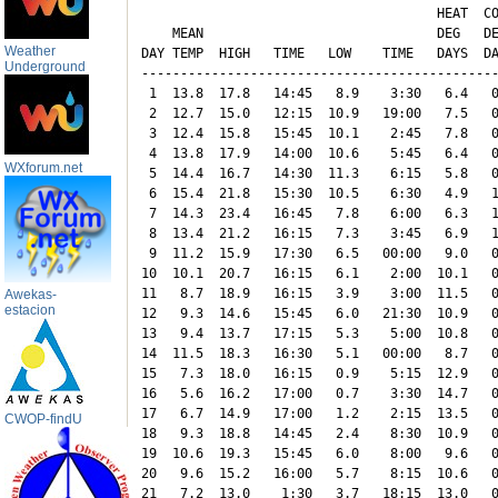
                                      HEAT  CO
    MEAN                              DEG   DE
Weather
DAY TEMP  HIGH   TIME   LOW    TIME   DAYS  DA
Underground
----------------------------------------------
 1  13.8  17.8   14:45   8.9    3:30   6.4   0
 2  12.7  15.0   12:15  10.9   19:00   7.5   0
 3  12.4  15.8   15:45  10.1    2:45   7.8   0
 4  13.8  17.9   14:00  10.6    5:45   6.4   0
WXforum.net
 5  14.4  16.7   14:30  11.3    6:15   5.8   0
 6  15.4  21.8   15:30  10.5    6:30   4.9   1
 7  14.3  23.4   16:45   7.8    6:00   6.3   1
 8  13.4  21.2   16:15   7.3    3:45   6.9   1
 9  11.2  15.9   17:30   6.5   00:00   9.0   0
10  10.1  20.7   16:15   6.1    2:00  10.1   0
11   8.7  18.9   16:15   3.9    3:00  11.5   0
Awekas-
estacion
12   9.3  14.6   15:45   6.0   21:30  10.9   0
13   9.4  13.7   17:15   5.3    5:00  10.8   0
14  11.5  18.3   16:30   5.1   00:00   8.7   0
15   7.3  18.0   16:15   0.9    5:15  12.9   0
16   5.6  16.2   17:00   0.7    3:30  14.7   0
17   6.7  14.9   17:00   1.2    2:15  13.5   0
CWOP-findU
18   9.3  18.8   14:45   2.4    8:30  10.9   0
19  10.6  19.3   15:45   6.0    8:00   9.6   0
20   9.6  15.2   16:00   5.7    8:15  10.6   0
21   7.2  13.0    1:30   3.7   18:15  13.0   0