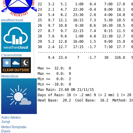
22   3.2   5.1    1:00   0.4    7:00  17.0   0
23   2.1   4.7   22:30  -0.4    8:00  18.1   0
24   5.4   8.2   23:30   2.0    4:00  14.8   0
weathercloud
25   9.7  12.1   16:15   7.3    5:30  10.5   0
26   9.7  10.8    0:30   8.6   18:30  10.5   0
27   8.7   9.7   22:15   7.4    8:15  11.5   0
28   7.6   9.6    1:00   4.8   22:30  12.7   0
29   5.2  12.8   16:00   1.5    9:00  15.0   0
30   2.4  12.7   17:15  -1.7    7:30  17.7   0
----------------------------------------------
Clearoutside
     9.4  23.4     7    -1.7    30   326.0   5
Max >=  32.0:  0

Max <=   0.0:  0

Meteoblue
Min <=   0.0:  2

Min <= -18.0:  0

Max Rain: 23.60 ON 21/11/15

Days of Rain: 16 (> .2 mm) 9 (> 2 mm) 1 (> 20 
Astro-Meteo
Jungi
MeteoTemplate-
Davis