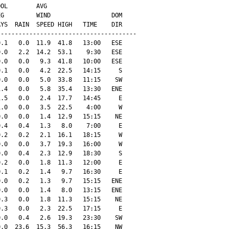
OL        AVG

G         WIND                 DOM

YS  RAIN  SPEED HIGH   TIME    DIR

--------------------------------------

.1   0.0  11.9  41.8   13:00   ESE

.0   2.2  14.2  53.1    9:30   ESE

.0   0.0   9.3  41.8   10:00   ESE

.1   0.0   4.2  22.5   14:15     S

.0   0.0   5.0  33.8   11:15    SW

.4   0.0   5.8  35.4   13:30   ENE

.5   0.0   2.4  17.7   14:45     E

.0   0.0   3.5  22.5    4:00     W

.0   0.0   1.4  12.9   15:15    NE

.4   0.4   1.3   8.0    7:00     E

.2   0.2   2.1  16.1   18:15     W

.0   0.0   3.7  19.3   16:00     W

.0   0.4   2.3  12.9   18:30     S

.2   0.0   1.8  11.3   12:00     E

.1   0.2   1.4   9.7   16:30     E

.0   0.2   1.3   9.7   15:15   ENE

.0   0.0   1.4   8.0   13:15   ENE

.3   0.0   1.8  11.3   15:15    NE

.3   0.0   2.3  22.5   17:15     E

.0   0.4   2.6  19.3   23:30    SW

.0  23.6  15.3  56.3   16:15    NW
