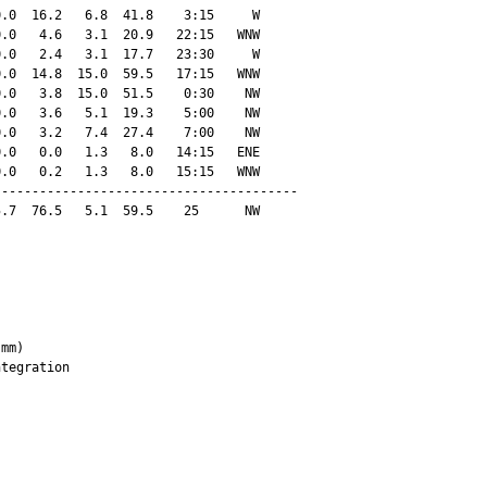
.0  16.2   6.8  41.8    3:15     W

.0   4.6   3.1  20.9   22:15   WNW

.0   2.4   3.1  17.7   23:30     W

.0  14.8  15.0  59.5   17:15   WNW

.0   3.8  15.0  51.5    0:30    NW

.0   3.6   5.1  19.3    5:00    NW

.0   3.2   7.4  27.4    7:00    NW

.0   0.0   1.3   8.0   14:15   ENE

.0   0.2   1.3   8.0   15:15   WNW

---------------------------------------

.7  76.5   5.1  59.5    25      NW

mm)
