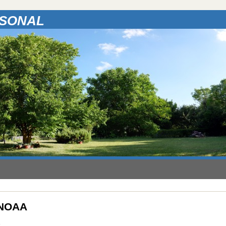
RSONAL
o NOAA
c