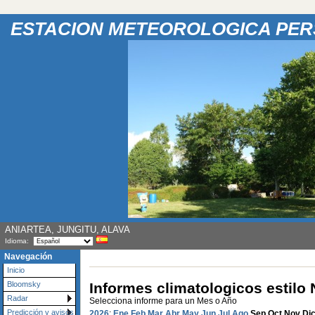
ESTACION METEOROLOGICA PE
ANIARTEA, JUNGITU, ALAVA
Idioma:
Navegación
Inicio
Informes climatologicos estil
Bloomsky
Radar
Selecciona informe para un Mes o Año
Predicción y avisos
2026
:
Ene
Feb
Mar
Abr
May
Jun
Jul
Ago
Sep
Oct
Nov
Di