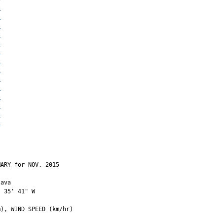
c
c
c
c
c
c
c
c
c
c
c
c
c
c
ARY for NOV. 2015

ava 

 35' 41" W

), WIND SPEED (km/hr)
