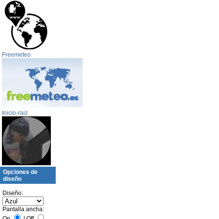
Freemeteo
Inicio-raiz
Opciones de
diseño
Diseño:
Pantalla ancha:
On
|
Off