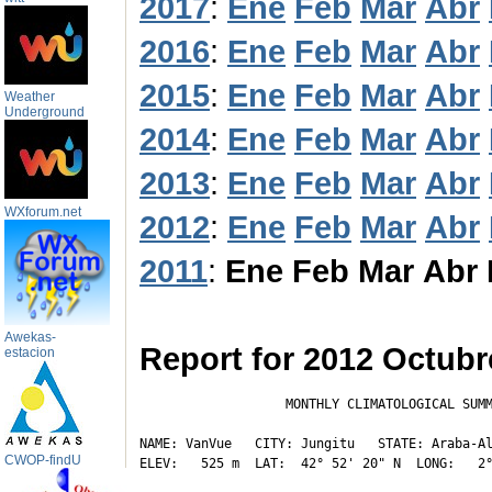
2017
:
Ene
Feb
Mar
Abr
2016
:
Ene
Feb
Mar
Abr
2015
:
Ene
Feb
Mar
Abr
Weather
Underground
2014
:
Ene
Feb
Mar
Abr
2013
:
Ene
Feb
Mar
Abr
WXforum.net
2012
:
Ene
Feb
Mar
Abr
2011
:
Ene
Feb
Mar
Abr
Awekas-
Report for 2012 Octubr
estacion
                   MONTHLY CLIMATOLOGICAL SUMM
NAME: VanVue   CITY: Jungitu   STATE: Araba-Al
CWOP-findU
ELEV:   525 m  LAT:  42° 52' 20" N  LONG:   2°