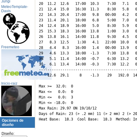
Jungi
20  11.2  12.6   17:00  10.3    7:30   7.1   0
MeteoTemplate-
21  12.4  15.0   16:30  11.3    8:30   5.8   0
Davis
22  14.3  20.4   17:00   9.8   00:00   4.2   0
23  11.4  20.1   18:00   6.8    5:00   7.0   0
24  12.4  18.9   16:00   5.0    8:30   5.9   0
25  15.3  18.3   16:00  13.8    1:00   3.0   0
26  13.8  16.1   14:00  11.8    9:30   4.5   0
27   8.3  12.5    1:30   4.1   22:00  10.0   0
Freemeteo
28   4.4   8.3   16:00   1.4   00:00  13.9   0
29   4.6  13.3   18:00  -1.3    7:30  13.8   0
30   5.1  11.4   14:00  -0.7    6:30  13.2   0
31   6.1  13.4   14:00  -0.3    7:30  12.2   0
----------------------------------------------
    12.6  29.1     8    -1.3    29   192.0  14
Inicio-raiz
Max >=  32.0:  0

Max <=   0.0:  0

Min <=   0.0:  3

Min <= -18.0:  0

Max Rain: 29.97 ON 19/10/12

Days of Rain: 23 (> .2 mm) 11 (> 2 mm) 2 (> 20
Opciones de
diseño
Diseño: