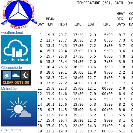
                   TEMPERATURE (°C), RAIN  (mm
                                      HEAT  CO
    MEAN                              DEG   DE
DAY TEMP  HIGH   TIME   LOW    TIME   DAYS  DA
----------------------------------------------
weathercloud
 1   9.7  20.7   17:30   2.3    5:00   8.7   0
 2  11.7  23.7   16:30   2.3    8:30   7.3   0
 3  13.4  24.5   17:30   7.2    3:30   5.7   0
 4  15.7  23.4   17:00  10.3    9:00   3.6   1
 5  15.7  26.8   17:30   5.5    8:00   4.8   2
 6  15.8  23.4   14:30   7.0    7:30   3.9   1
 7  18.4  26.6   16:30  13.6    7:30   1.8   1
Clearoutside
 8  18.0  29.1   16:00  11.9    9:00   2.2   1
 9  18.7  27.4   18:00  12.7    5:00   1.9   2
10  17.6  22.2   14:00  13.9    7:30   1.7   1
11  15.8  22.3   15:00  12.1   00:00   2.9   0
Meteoblue
12  11.9  14.6   12:30   7.9   00:00   6.4   0
13   9.7  18.5   17:00   4.6    5:30   8.7   0
14  10.1  15.6   13:30   5.3    3:30   8.2   0
15   9.7  14.5   15:00   6.4   00:00   8.6   0
16  12.9  19.0   15:30   6.2    0:30   5.5   0
17  15.4  20.4   16:30  11.2    8:00   3.1   0
18  17.0  19.3   22:30  14.3   21:00   1.4   0
Astro-Meteo
19  13.2  19.0    2:30  10.7   00:00   5.1   0