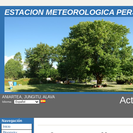
ESTACION METEOROLOGICA PE
ANIARTEA, JUNGITU, ALAVA
Act
Idioma:
Navegación
Inicio
Bloomsky