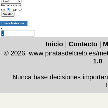
Pantalla ancha:
On
|
Off
Ultima Matricula
Inicio
|
Contacto
|
M
© 2026, www.piratasdelcielo.es/me
1.0
|
Nunca base decisiones important