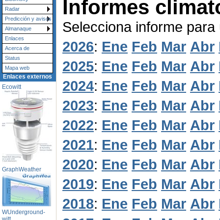
Informes climat
Radar
Predicción y avisos
Selecciona informe para
Almanaque
Enlaces
2026
:
Ene
Feb
Mar
Abr
Acerca de
Status
2025
:
Ene
Feb
Mar
Abr
Mapa web
Enlaces externos
2024
:
Ene
Feb
Mar
Abr
Ecowitt
2023
:
Ene
Feb
Mar
Abr
2022
:
Ene
Feb
Mar
Abr
2021
:
Ene
Feb
Mar
Abr
2020
:
Ene
Feb
Mar
Abr
GraphWeather
2019
:
Ene
Feb
Mar
Abr
2018
:
Ene
Feb
Mar
Abr
WUnderground-
witt