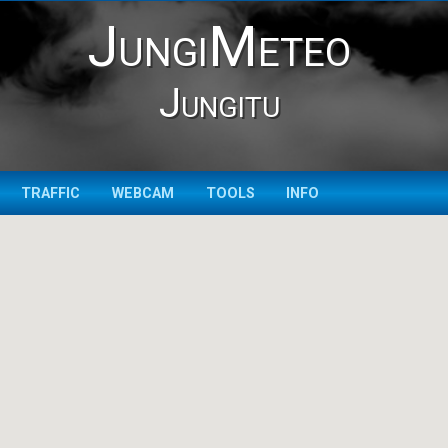
JungiMeteo
Jungitu
TRAFFIC
WEBCAM
TOOLS
INFO