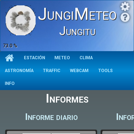
JungiMeteo
Jungitu
73.0 %
ESTACIÓN
METEO
CLIMA
ASTRONOMÍA
TRAFFIC
WEBCAM
TOOLS
INFO
Informes
Informe diario
Info