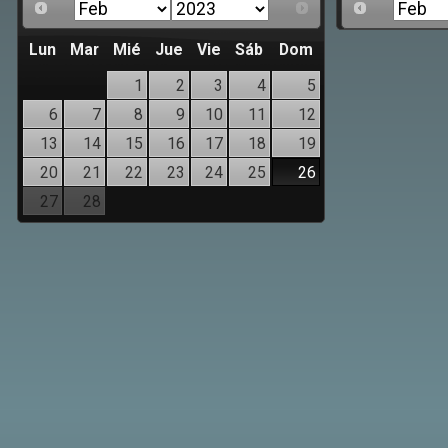
Lun
Mar
Mié
Jue
Vie
Sáb
Dom
1
2
3
4
5
6
7
8
9
10
11
12
13
14
15
16
17
18
19
20
21
22
23
24
25
26
27
28