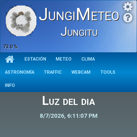
JungiMeteo
Jungitu
73.0 %
ESTACIÓN
METEO
CLIMA
ASTRONOMÍA
TRAFFIC
WEBCAM
TOOLS
INFO
Luz del dia
8/7/2026, 6:11:07 PM