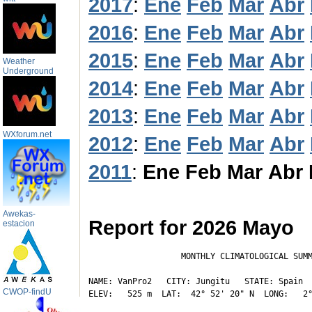
2017
:
Ene
Feb
Mar
Abr
2016
:
Ene
Feb
Mar
Abr
2015
:
Ene
Feb
Mar
Abr
Weather
Underground
2014
:
Ene
Feb
Mar
Abr
2013
:
Ene
Feb
Mar
Abr
WXforum.net
2012
:
Ene
Feb
Mar
Abr
2011
:
Ene
Feb
Mar
Abr
Awekas-
Report for 2026 Mayo
estacion
                   MONTHLY CLIMATOLOGICAL SUMM
NAME: VanPro2   CITY: Jungitu   STATE: Spain 

CWOP-findU
ELEV:   525 m  LAT:  42° 52' 20" N  LONG:   2°