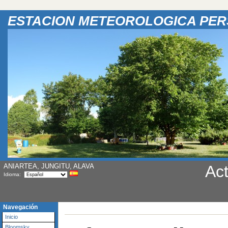
ESTACION METEOROLOGICA PE
ANIARTEA, JUNGITU, ALAVA
Act
Idioma:
Navegación
Inicio
Bloomsky