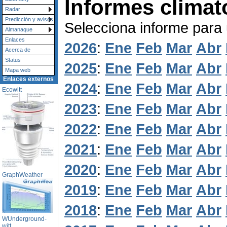
Informes climat
Radar
Predicción y avisos
Selecciona informe para
Almanaque
Enlaces
2026
:
Ene
Feb
Mar
Abr
Acerca de
Status
2025
:
Ene
Feb
Mar
Abr
Mapa web
Enlaces externos
2024
:
Ene
Feb
Mar
Abr
Ecowitt
2023
:
Ene
Feb
Mar
Abr
2022
:
Ene
Feb
Mar
Abr
2021
:
Ene
Feb
Mar
Abr
2020
:
Ene
Feb
Mar
Abr
GraphWeather
2019
:
Ene
Feb
Mar
Abr
2018
:
Ene
Feb
Mar
Abr
WUnderground-
witt