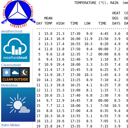
                   TEMPERATURE (°C), RAIN  (mm
                                      HEAT  CO
    MEAN                              DEG   DE
DAY TEMP  HIGH   TIME   LOW    TIME   DAYS  DA
----------------------------------------------
weathercloud
 1  15.0  21.3   17:30   9.0    4:45   3.6   0
 2  14.3  16.9   16:00  11.9   23:50   3.9   0
 3  13.3  17.4   16:55  10.3    8:20   4.9   0
 4  11.0  13.8   17:50   9.4   00:00   7.2   0
 5   9.6  12.8   12:35   7.2   00:00   8.6   0
 6   9.4  13.6   12:40   5.9    1:10   8.7   0
 7  10.9  19.4   18:00   3.3    3:35   7.4   0
Clearoutside
 8  11.4  17.3   15:45   5.8    6:25   6.7   0
 9  13.9  18.7   17:30  10.3    1:45   4.3   0
10  14.1  20.1   13:25   8.9    7:10   4.2   0
11  11.3  19.8   16:25   4.1    6:25   7.0   0
Meteoblue
12  11.1  15.3   13:00   8.1    1:15   7.1   0
13  10.6  15.1   17:40   6.8    2:30   7.6   0
14   9.7  12.9   14:45   7.8   00:00   8.5   0
15   7.7  12.1   18:00   5.1    7:50  10.5   0
16   8.8  13.5   17:00   4.8    6:35   9.4   0
17  10.3  16.9   13:55   5.1    6:55   7.9   0
18  13.2  19.6   17:15   8.5    7:05   5.1   0
Astro-Meteo
19  15.8  24.7   15:35   7.6    7:15   3.9   1