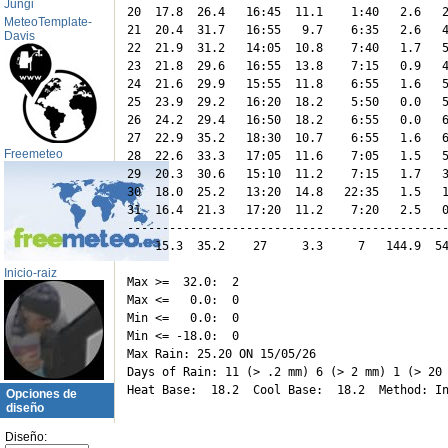
Jungi
20  17.8  26.4   16:45  11.1    1:40   2.6   2
MeteoTemplate-
21  20.4  31.7   16:55   9.7    6:35   2.6   4
Davis
22  21.9  31.2   14:05  10.8    7:40   1.7   5
23  21.8  29.6   16:55  13.8    7:15   0.9   4
24  21.6  29.9   15:55  11.8    6:55   1.6   5
25  23.9  29.2   16:20  18.2    5:50   0.0   5
26  24.2  29.4   16:50  18.2    6:55   0.0   6
27  22.9  35.2   18:30  10.7    6:55   1.6   6
Freemeteo
28  22.6  33.3   17:05  11.6    7:05   1.5   5
29  20.3  30.6   15:10  11.2    7:15   1.7   3
30  18.0  25.2   13:20  14.8   22:35   1.5   1
31  16.4  21.3   17:20  11.2    7:20   2.5   0
----------------------------------------------
    15.3  35.2    27     3.3     7   144.9  54
Inicio-raiz
Max >=  32.0:  2

Max <=   0.0:  0

Min <=   0.0:  0

Min <= -18.0:  0

Max Rain: 25.20 ON 15/05/26

Days of Rain: 11 (> .2 mm) 6 (> 2 mm) 1 (> 20 
Opciones de
diseño
Diseño: