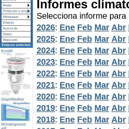
Informes climat
Radar
Predicción y avisos
Selecciona informe para
Almanaque
Enlaces
2026
:
Ene
Feb
Mar
Abr
Acerca de
Status
2025
:
Ene
Feb
Mar
Abr
Mapa web
Enlaces externos
2024
:
Ene
Feb
Mar
Abr
Ecowitt
2023
:
Ene
Feb
Mar
Abr
2022
:
Ene
Feb
Mar
Abr
2021
:
Ene
Feb
Mar
Abr
2020
:
Ene
Feb
Mar
Abr
GraphWeather
2019
:
Ene
Feb
Mar
Abr
2018
:
Ene
Feb
Mar
Abr
WUnderground-
witt