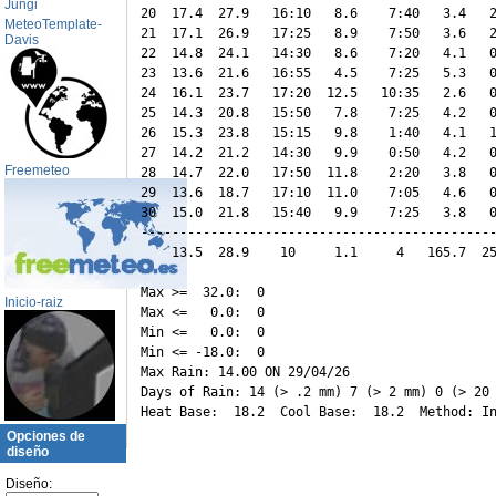
Jungi
20  17.4  27.9   16:10   8.6    7:40   3.4   2
MeteoTemplate-
21  17.1  26.9   17:25   8.9    7:50   3.6   2
Davis
22  14.8  24.1   14:30   8.6    7:20   4.1   0
23  13.6  21.6   16:55   4.5    7:25   5.3   0
24  16.1  23.7   17:20  12.5   10:35   2.6   0
25  14.3  20.8   15:50   7.8    7:25   4.2   0
26  15.3  23.8   15:15   9.8    1:40   4.1   1
27  14.2  21.2   14:30   9.9    0:50   4.2   0
Freemeteo
28  14.7  22.0   17:50  11.8    2:20   3.8   0
29  13.6  18.7   17:10  11.0    7:05   4.6   0
30  15.0  21.8   15:40   9.9    7:25   3.8   0
----------------------------------------------
    13.5  28.9    10     1.1     4   165.7  25
Max >=  32.0:  0

Inicio-raiz
Max <=   0.0:  0

Min <=   0.0:  0

Min <= -18.0:  0

Max Rain: 14.00 ON 29/04/26

Days of Rain: 14 (> .2 mm) 7 (> 2 mm) 0 (> 20 
Opciones de
diseño
Diseño: