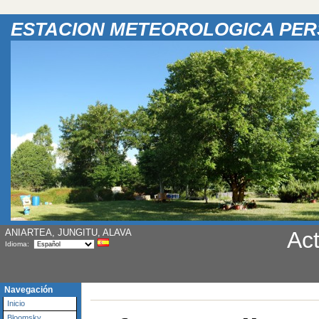
ESTACION METEOROLOGICA PE
ANIARTEA, JUNGITU, ALAVA
Act
Idioma:
Navegación
Inicio
Bloomsky