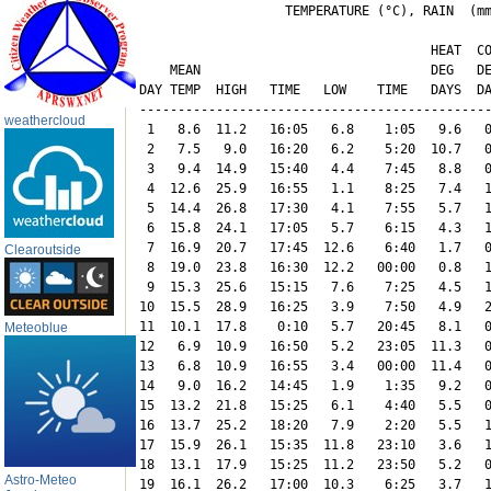
                   TEMPERATURE (°C), RAIN  (mm
                                      HEAT  CO
    MEAN                              DEG   DE
DAY TEMP  HIGH   TIME   LOW    TIME   DAYS  DA
----------------------------------------------
weathercloud
 1   8.6  11.2   16:05   6.8    1:05   9.6   0
 2   7.5   9.0   16:20   6.2    5:20  10.7   0
 3   9.4  14.9   15:40   4.4    7:45   8.8   0
 4  12.6  25.9   16:55   1.1    8:25   7.4   1
 5  14.4  26.8   17:30   4.1    7:55   5.7   1
 6  15.8  24.1   17:05   5.7    6:15   4.3   1
 7  16.9  20.7   17:45  12.6    6:40   1.7   0
Clearoutside
 8  19.0  23.8   16:30  12.2   00:00   0.8   1
 9  15.3  25.6   15:15   7.6    7:25   4.5   1
10  15.5  28.9   16:25   3.9    7:50   4.9   2
11  10.1  17.8    0:10   5.7   20:45   8.1   0
Meteoblue
12   6.9  10.9   16:50   5.2   23:05  11.3   0
13   6.8  10.9   16:55   3.4   00:00  11.4   0
14   9.0  16.2   14:45   1.9    1:35   9.2   0
15  13.2  21.8   15:25   6.1    4:40   5.5   0
16  13.7  25.2   18:20   7.9    2:20   5.5   1
17  15.9  26.1   15:35  11.8   23:10   3.6   1
18  13.1  17.9   15:25  11.2   23:50   5.2   0
Astro-Meteo
19  16.1  26.2   17:00  10.3    6:25   3.7   1