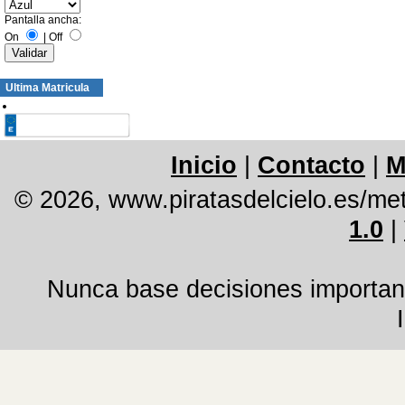
Pantalla ancha:
On
|
Off
Ultima Matricula
Inicio
|
Contacto
|
M
© 2026, www.piratasdelcielo.es/me
1.0
|
Nunca base decisiones important