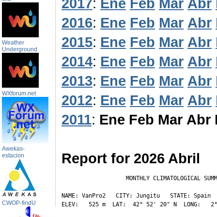
2017
:
Ene
Feb
Mar
Abr
2016
:
Ene
Feb
Mar
Abr
2015
:
Ene
Feb
Mar
Abr
Weather
Underground
2014
:
Ene
Feb
Mar
Abr
2013
:
Ene
Feb
Mar
Abr
WXforum.net
2012
:
Ene
Feb
Mar
Abr
2011
:
Ene
Feb
Mar
Abr
Awekas-
Report for 2026 Abril
estacion
                   MONTHLY CLIMATOLOGICAL SUMM
NAME: VanPro2   CITY: Jungitu   STATE: Spain 

CWOP-findU
ELEV:   525 m  LAT:  42° 52' 20" N  LONG:   2°