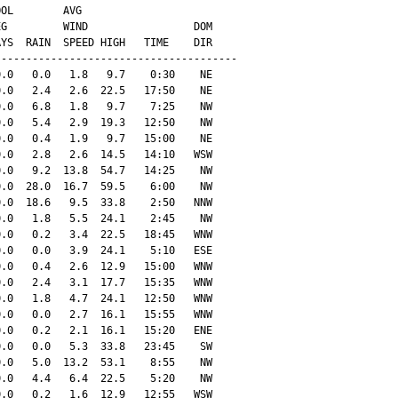
OL        AVG

G         WIND                 DOM

YS  RAIN  SPEED HIGH   TIME    DIR

--------------------------------------

.0   0.0   1.8   9.7    0:30    NE

.0   2.4   2.6  22.5   17:50    NE

.0   6.8   1.8   9.7    7:25    NW

.0   5.4   2.9  19.3   12:50    NW

.0   0.4   1.9   9.7   15:00    NE

.0   2.8   2.6  14.5   14:10   WSW

.0   9.2  13.8  54.7   14:25    NW

.0  28.0  16.7  59.5    6:00    NW

.0  18.6   9.5  33.8    2:50   NNW

.0   1.8   5.5  24.1    2:45    NW

.0   0.2   3.4  22.5   18:45   WNW

.0   0.0   3.9  24.1    5:10   ESE

.0   0.4   2.6  12.9   15:00   WNW

.0   2.4   3.1  17.7   15:35   WNW

.0   1.8   4.7  24.1   12:50   WNW

.0   0.0   2.7  16.1   15:55   WNW

.0   0.2   2.1  16.1   15:20   ENE

.0   0.0   5.3  33.8   23:45    SW

.0   5.0  13.2  53.1    8:55    NW

.0   4.4   6.4  22.5    5:20    NW

.0   0.2   1.6  12.9   12:55   WSW
