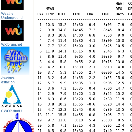
                                      HEAT  CO
    MEAN                              DEG   DE
Weather
DAY TEMP  HIGH   TIME   LOW    TIME   DAYS  DA
Underground
----------------------------------------------
 1  10.3  15.2   15:30   6.4    8:05   7.9   0
 2   9.8  14.8   14:45   7.2    8:45   8.4   0
 3   8.3  10.8   14:00   6.8    7:50   9.9   0
 4   7.4  11.4   16:30   4.1   23:00  10.8   0
WXforum.net
 5   7.7  12.9   15:00   3.0    3:25  10.5   0
 6  11.9  14.1   15:15   9.8    2:45   6.3   0
 7   8.6  11.4    0:05   4.0   20:30   9.7   0
 8   4.4   5.8    0:55   2.8   10:15  13.8   0
 9   4.2   6.0   15:30   2.1    6:10  14.0   0
10   3.7   5.3   14:55   2.7   00:00  14.5   0
11   3.2   4.6   14:35   2.2    4:55  15.0   0
Awekas-
estacion
12   5.7   9.9   15:35   1.1    9:05  12.5   0
13   3.6   7.3   15:35   0.4    7:00  14.7   0
14   2.9   7.9   15:20  -1.5    3:55  15.2   0
15   6.3   8.6   13:20   5.0    2:30  11.9   0
16   3.8  10.2   15:55  -0.6    6:20  14.4   0
17   4.7  12.2   15:45  -0.6    6:30  13.5   0
CWOP-findU
18  11.1  15.5   14:55   6.8    2:05   7.1   0
19   9.7  13.8    0:10   5.4   23:00   8.5   0
20   5.8   7.1   13:15   4.3    6:05  12.4   0
21   6.5   9.8   15:30   4.4    7:40  11.7   0