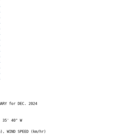
c
c
c
c
c
c
c
c
c
c
c
c
c
c
ARY for DEC. 2024

 35' 40" W

), WIND SPEED (km/hr)
