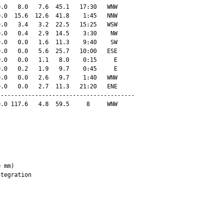
.0   8.0   7.6  45.1   17:30   WNW

.0  15.6  12.6  41.8    1:45   NNW

.0   3.4   3.2  22.5   15:25   WSW

.0   0.4   2.9  14.5    3:30    NW

.0   0.0   1.6  11.3    9:40    SW

.0   0.0   5.6  25.7   10:00   ESE

.0   0.0   1.1   8.0    0:15     E

.0   0.2   1.9   9.7    0:45     E

.0   0.0   2.6   9.7    1:40   WNW

.0   0.0   2.7  11.3   21:20   ENE

---------------------------------------

.0 117.6   4.8  59.5     8     WNW

 mm)
