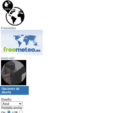
Freemeteo
Inicio-raiz
Opciones de
diseño
Diseño:
Pantalla ancha:
On
|
Off