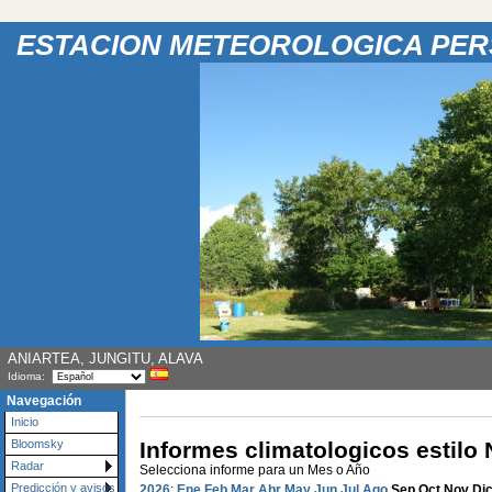
ESTACION METEOROLOGICA PE
ANIARTEA, JUNGITU, ALAVA
Idioma:
Navegación
Inicio
Informes climatologicos estil
Bloomsky
Radar
Selecciona informe para un Mes o Año
Predicción y avisos
2026
:
Ene
Feb
Mar
Abr
May
Jun
Jul
Ago
Sep
Oct
Nov
Di