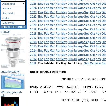
2025
:
Ene
Feb
Mar
Abr
May
Jun
Jul
Ago
Sep
Oct
Nov
Di
Almanaque
2024
:
Ene
Feb
Mar
Abr
May
Jun
Jul
Ago
Sep
Oct
Nov
Di
Enlaces
2023
:
Ene
Feb
Mar
Abr
May
Jun
Jul
Ago
Sep
Oct
Nov
Di
Acerca de
2022
:
Ene
Feb
Mar
Abr
May
Jun
Jul
Ago
Sep
Oct
Nov
Di
Status
2021
:
Ene
Feb
Mar
Abr
May
Jun
Jul
Ago
Sep
Oct
Nov
Di
Mapa web
2020
:
Ene
Feb
Mar
Abr
May
Jun
Jul
Ago
Sep
Oct
Nov
Di
Enlaces externos
2019
:
Ene
Feb
Mar
Abr
May
Jun
Jul
Ago
Sep
Oct
Nov
Di
Ecowitt
2018
:
Ene
Feb
Mar
Abr
May
Jun
Jul
Ago
Sep
Oct
Nov
Di
2017
:
Ene
Feb
Mar
Abr
May
Jun
Jul
Ago
Sep
Oct
Nov
Di
2016
:
Ene
Feb
Mar
Abr
May
Jun
Jul
Ago
Sep
Oct
Nov
Di
2015
:
Ene
Feb
Mar
Abr
May
Jun
Jul
Ago
Sep
Oct
Nov
Di
2014
:
Ene
Feb
Mar
Abr
May
Jun
Jul
Ago
Sep
Oct
Nov
Di
2013
:
Ene
Feb
Mar
Abr
May
Jun
Jul
Ago
Sep
Oct
Nov
Di
2012
:
Ene
Feb
Mar
Abr
May
Jun
Jul
Ago
Sep
Oct
Nov
Di
2011
:
Ene
Feb
Mar
Abr
May
Jun
Jul
Ago
Sep
Oct
Nov
Dic
GraphWeather
Report for 2024 Diciembre
                   MONTHLY CLIMATOLOGICAL SUMM
NAME: VanPro2   CITY: Jungitu   STATE: Spain 

ELEV:   525 m  LAT:  42° 52' 20" N  LONG:   2°
WUnderground-
witt
                   TEMPERATURE (°C), RAIN  (mm