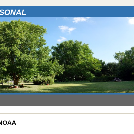
RSONAL
o NOAA
c