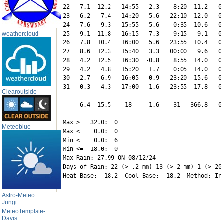
22   7.1  12.2   14:55   2.3    8:20  11.2   0
23   6.2   7.4   14:20   5.6   22:10  12.0   0
24   7.6   9.3   15:55   5.6    0:35  10.6   0
weathercloud
25   9.1  11.8   16:15   7.3    9:15   9.1   0
26   7.8  10.4   16:00   5.6   23:55  10.4   0
27   8.6  12.3   15:40   3.3   00:00   9.6   0
28   4.2  12.5   16:30  -0.8    8:55  14.0   0
29   4.2   4.8   15:20   1.7    0:05  14.0   0
30   2.7   6.9   16:05  -0.9   23:20  15.6   0
31   0.3   4.3   17:00  -1.6   23:55  17.8   0
Clearoutside
----------------------------------------------
     6.4  15.5    18    -1.6    31   366.8   0
Max >=  32.0:  0

Meteoblue
Max <=   0.0:  0

Min <=   0.0:  6

Min <= -18.0:  0

Max Rain: 27.99 ON 08/12/24

Days of Rain: 22 (> .2 mm) 13 (> 2 mm) 1 (> 20
Astro-Meteo
Jungi
MeteoTemplate-
Davis