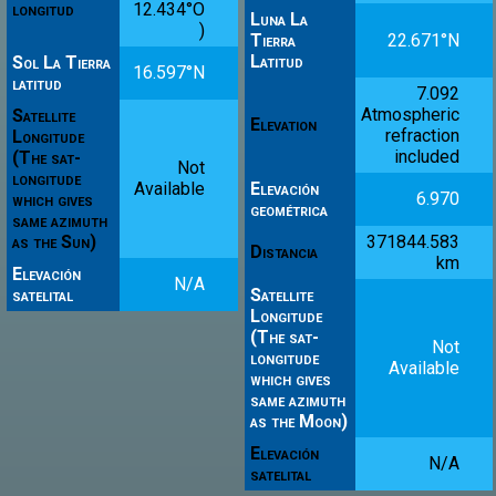
longitud
12.434°O
Luna La
)
Tierra
22.671°N
Latitud
Sol La Tierra
16.597°N
latitud
7.092
Atmospheric
Satellite
Elevation
refraction
Longitude
included
(The sat-
Not
longitude
Available
Elevación
6.970
which gives
geométrica
same azimuth
as the Sun)
371844.583
Distancia
km
Elevación
N/A
satelital
Satellite
Longitude
(The sat-
Not
longitude
Available
which gives
same azimuth
as the Moon)
Elevación
N/A
satelital