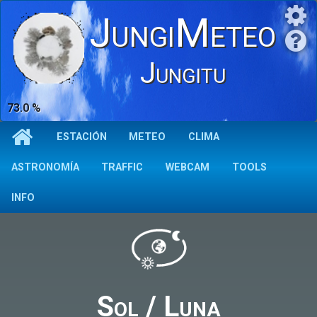
JungiMeteo
Jungitu
73.0 %
ESTACIÓN
METEO
CLIMA
ASTRONOMÍA
TRAFFIC
WEBCAM
TOOLS
INFO
Sol / Luna