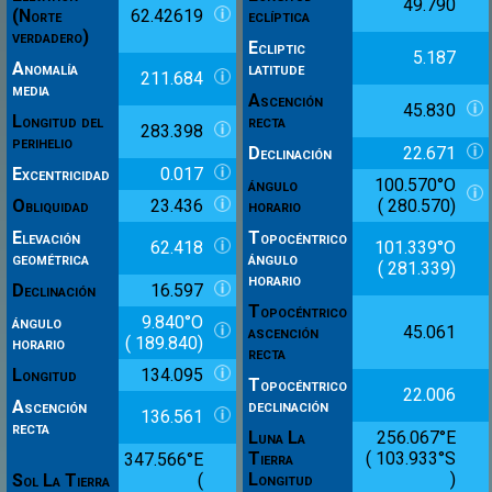
49.790
(Norte
62.42619
eclíptica
verdadero)
Ecliptic
5.187
Anomalía
latitude
211.684
media
Ascención
45.830
Longitud del
recta
283.398
perihelio
Declinación
22.671
Excentricidad
0.017
ángulo
100.570°O
Obliquidad
23.436
horario
( 280.570)
Elevación
Topocéntrico
62.418
101.339°O
geométrica
ángulo
( 281.339)
horario
Declinación
16.597
Topocéntrico
ángulo
9.840°O
ascención
45.061
horario
( 189.840)
recta
Longitud
134.095
Topocéntrico
22.006
declinación
Ascención
136.561
recta
Luna La
256.067°E
Tierra
( 103.933°S
347.566°E
Longitud
)
Sol La Tierra
(