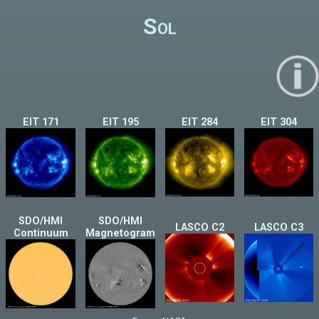
Sol
EIT 171
EIT 195
EIT 284
EIT 304
SDO/HMI
SDO/HMI
LASCO C2
LASCO C3
Continuum
Magnetogram