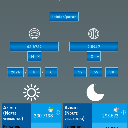
/
/
:
:
Azimut
Azimut
(Norte
(Norte
200.7138
293.672
verdadero)
verdadero)
Elevation
Longitud