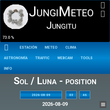
JungiMeteo
Jungitu
73.0 %
ESTACIÓN
METEO
CLIMA
ASTRONOMÍA
TRAFFIC
WEBCAM
TOOLS
INFO
Sol / Luna - position
:
2026-08-09